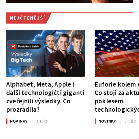
NEJČTENĚJŠÍ
Alphabet, Meta, Apple i
Euforie kolem A
další technologičtí giganti
Co stojí za akt
zveřejnili výsledky. Co
poklesem
prozradila?
technologickýc
NOVINKY
J. Filip
NOVINKY
J. Filip