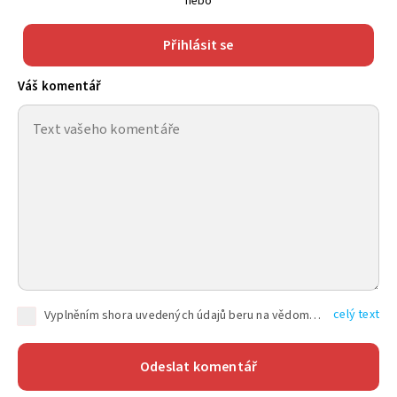
nebo
Přihlásit se
Váš komentář
celý text
Vyplněním shora uvedených údajů beru na vědomí, že společnost TEXT FACTORY s.r.o., sídlem Brno, Durďákova 336/29, Černá Pole, PSČ: 613 00, IČ: 06157831, zapsané u Krajského soudu v Brně, oddíl C, vložka 100399, bude zpracovávat mé osobní údaje uvedené v rámci mnou vyplněného registračního formuláře na základě oprávněných zájmů TEXT FACTORY s.r.o. dle čl. 6 odst. 1 písm. f) GDPR a pro splnění právních povinností (čl. 6 odst. 1 písm. c) GDPR), a to pro tyto účely: nezbytnost zajistit oprávnění návštěvníka webových stránek provozovaných společností TEXT FACTORY s.r.o. přispívat aktivně ke zveřejněným článkům nebo v rámci diskusních fór a výkon práv TEXT FACTORY s.r.o. jako administrátora těchto diskusních fór. Více informací o zpracování osobních údajů a právech lze nalézt v