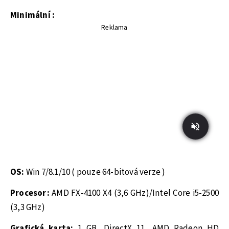
Minimální :
Reklama
OS:
Win 7/8.1/10 ( pouze 64-bitová verze )
Procesor:
AMD FX-4100 X4 (3,6 GHz)/Intel Core i5-2500
(3,3 GHz)
Grafická karta:
1 GB, DirectX 11, AMD Radeon HD