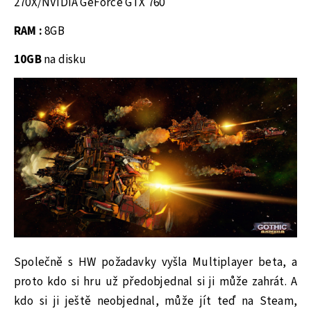
270X/NVIDIA GeForce GTX 760
RAM :
8GB
10GB
na disku
Společně s HW požadavky vyšla Multiplayer beta, a
proto kdo si hru už předobjednal si ji může zahrát. A
kdo si ji ještě neobjednal, může jít teď na Steam,