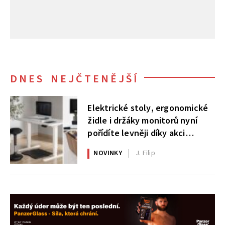
DNES NEJČTENĚJŠÍ
Elektrické stoly, ergonomické
židle i držáky monitorů nyní
pořídíte levněji díky akci
AlzaErgo
NOVINKY
J. Filip