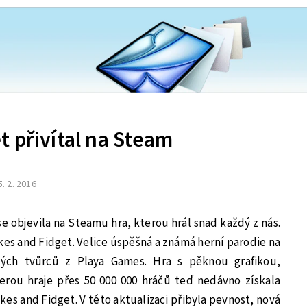
 přivítal na Steam
5. 2. 2016
 se objevila na Steamu hra, kterou hrál snad každý z nás.
kes and Fidget. Velice úspěšná a známá herní parodie na
ých tvůrců z Playa Games. Hra s pěknou grafikou,
erou hraje přes 50 000 000 hráčů teď nedávno získala
hakes and Fidget. V této aktualizaci přibyla pevnost, nová