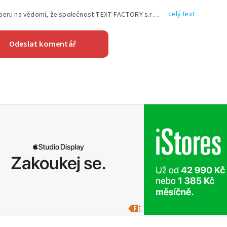
celý text
Vyplněním shora uvedených údajů beru na vědomí, že společnost TEXT FACTORY s.r.o., sídlem Brno, Durďákova 336/29, Černá Pole, PSČ: 613 00, IČ: 06157831, zapsané u Krajského soudu v Brně, oddíl C, vložka 100399, bude zpracovávat mé osobní údaje uvedené v rámci mnou vyplněného registračního formuláře na základě oprávněných zájmů TEXT FACTORY s.r.o. dle čl. 6 odst. 1 písm. f) GDPR a pro splnění právních povinností (čl. 6 odst. 1 písm. c) GDPR), a to pro tyto účely: nezbytnost zajistit oprávnění návštěvníka webových stránek provozovaných společností TEXT FACTORY s.r.o. přispívat aktivně ke zveřejněným článkům nebo v rámci diskusních fór a výkon práv TEXT FACTORY s.r.o. jako administrátora těchto diskusních fór. Více informací o zpracování osobních údajů a právech lze nalézt v