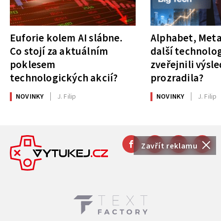
Euforie kolem AI slábne.
Alphabet, Meta
Co stojí za aktuálním
další technolog
poklesem
zveřejnili výsl
technologických akcií?
prozradila?
NOVINKY
J. Filip
NOVINKY
J. Filip
Zavřít reklamu