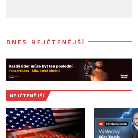
DNES NEJČTENĚJŠÍ
NEJČTENĚJŠÍ