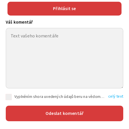
Přihlásit se
Váš komentář
celý text
Vyplněním shora uvedených údajů beru na vědomí, že společnost TEXT FACTORY s.r.o., sídlem Brno, Durďákova 336/29, Černá Pole, PSČ: 613 00, IČ: 06157831, zapsané u Krajského soudu v Brně, oddíl C, vložka 100399, bude zpracovávat mé osobní údaje uvedené v rámci mnou vyplněného registračního formuláře na základě oprávněných zájmů TEXT FACTORY s.r.o. dle čl. 6 odst. 1 písm. f) GDPR a pro splnění právních povinností (čl. 6 odst. 1 písm. c) GDPR), a to pro tyto účely: nezbytnost zajistit oprávnění návštěvníka webových stránek provozovaných společností TEXT FACTORY s.r.o. přispívat aktivně ke zveřejněným článkům nebo v rámci diskusních fór a výkon práv TEXT FACTORY s.r.o. jako administrátora těchto diskusních fór. Více informací o zpracování osobních údajů a právech lze nalézt v