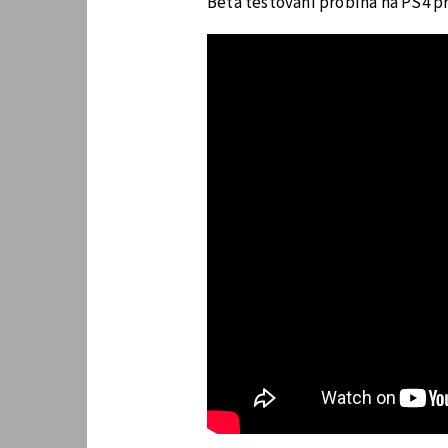
Beta testování probíhá na PS4 pr