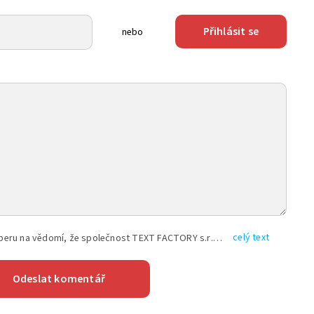
Přihlásit se
nebo
celý text
Vyplněním shora uvedených údajů beru na vědomí, že společnost TEXT FACTORY s.r.o., sídlem Brno, Durďákova 336/29, Černá Pole, PSČ: 613 00, IČ: 06157831, zapsané u Krajského soudu v Brně, oddíl C, vložka 100399, bude zpracovávat mé osobní údaje uvedené v rámci mnou vyplněného registračního formuláře na základě oprávněných zájmů TEXT FACTORY s.r.o. dle čl. 6 odst. 1 písm. f) GDPR a pro splnění právních povinností (čl. 6 odst. 1 písm. c) GDPR), a to pro tyto účely: nezbytnost zajistit oprávnění návštěvníka webových stránek provozovaných společností TEXT FACTORY s.r.o. přispívat aktivně ke zveřejněným článkům nebo v rámci diskusních fór a výkon práv TEXT FACTORY s.r.o. jako administrátora těchto diskusních fór. Více informací o zpracování osobních údajů a právech lze nalézt v