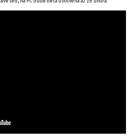
ávě teď, na PC bude beta uvolněna až 19. února.