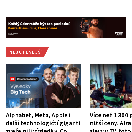
NEJČTENĚJŠÍ
Alphabet, Meta, Apple i
Více než 1 300
další technologičtí giganti
nižší ceny. Alza
zveřejnili výsledky. Co
slevy v TV, foto