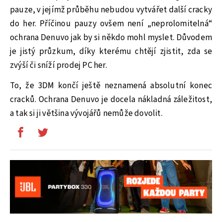
pauze, v jejímž průběhu nebudou vytvářet další cracky
do her. Příčinou pauzy ovšem není „neprolomitelná“
ochrana Denuvo jak by si někdo mohl myslet. Důvodem
je jistý průzkum, díky kterému chtějí zjistit, zda se
zvýší či sníží prodej PC her.
To, že 3DM končí ještě neznamená absolutní konec
cracků. Ochrana Denuvo je docela nákladná záležitost,
a tak si ji většina vývojářů nemůže dovolit.