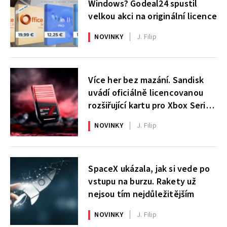
Windows? Godeal24 spustil
velkou akci na originální licence
NOVINKY
J. Filip
Více her bez mazání. Sandisk
uvádí oficiálně licencovanou
rozšiřující kartu pro Xbox Series
X|S
NOVINKY
J. Filip
SpaceX ukázala, jak si vede po
vstupu na burzu. Rakety už
nejsou tím nejdůležitějším
NOVINKY
J. Filip