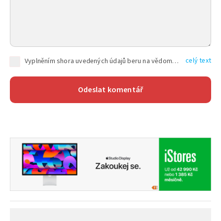
celý text
Vyplněním shora uvedených údajů beru na vědomí, že společnost TEXT FACTORY s.r.o., sídlem Brno, Durďákova 336/29, Černá Pole, PSČ: 613 00, IČ: 06157831, zapsané u Krajského soudu v Brně, oddíl C, vložka 100399, bude zpracovávat mé osobní údaje uvedené v rámci mnou vyplněného registračního formuláře na základě oprávněných zájmů TEXT FACTORY s.r.o. dle čl. 6 odst. 1 písm. f) GDPR a pro splnění právních povinností (čl. 6 odst. 1 písm. c) GDPR), a to pro tyto účely: nezbytnost zajistit oprávnění návštěvníka webových stránek provozovaných společností TEXT FACTORY s.r.o. přispívat aktivně ke zveřejněným článkům nebo v rámci diskusních fór a výkon práv TEXT FACTORY s.r.o. jako administrátora těchto diskusních fór. Více informací o zpracování osobních údajů a právech lze nalézt v