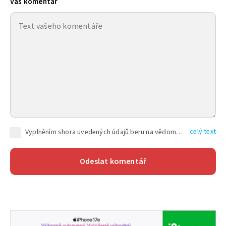
Váš komentář
celý text
Vyplněním shora uvedených údajů beru na vědomí, že společnost TEXT FACTORY s.r.o., sídlem Brno, Durďákova 336/29, Černá Pole, PSČ: 613 00, IČ: 06157831, zapsané u Krajského soudu v Brně, oddíl C, vložka 100399, bude zpracovávat mé osobní údaje uvedené v rámci mnou vyplněného registračního formuláře na základě oprávněných zájmů TEXT FACTORY s.r.o. dle čl. 6 odst. 1 písm. f) GDPR a pro splnění právních povinností (čl. 6 odst. 1 písm. c) GDPR), a to pro tyto účely: nezbytnost zajistit oprávnění návštěvníka webových stránek provozovaných společností TEXT FACTORY s.r.o. přispívat aktivně ke zveřejněným článkům nebo v rámci diskusních fór a výkon práv TEXT FACTORY s.r.o. jako administrátora těchto diskusních fór. Více informací o zpracování osobních údajů a právech lze nalézt v