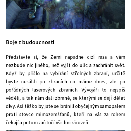
Boje z budoucnosti
Představte si, že Zemi napadne cizí rasa a vám
nezbude nic jiného, než vyjít do ulic a zachránit svět.
Když by přišlo na vybírání střelných zbraní, určitě
byste nesáhli po zbraních co máme dnes, ale po
pořádných laserových zbraních. Vývojáři to nejspíš
věděli, a tak nám dali zbraně, se kterými se dají dělat
divy. Asi těžko by jste se bránili obyčejným samopalem
proti stovce mimozemšťanů, kteří na vás za rohem
čekají a potom zaútočí všichni zároveň.