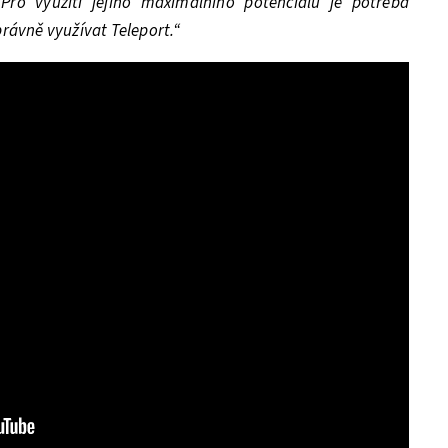
 Pro využití jejího maximálního potenciálu je potřeba
rávně využívat Teleport.“