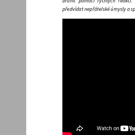
bránit pomocí rychlých reakcí.
předvídat nepřátelské úmysly a sp