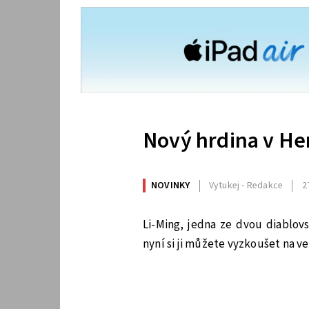
Nový hrdina v He
NOVINKY
Vytukej - Redakce
2
Li-Ming, jedna ze dvou diablov
nyní si ji můžete vyzkoušet na 