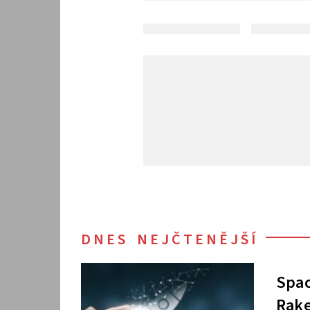
DNES NEJČTENĚJŠÍ
Spac
Rake