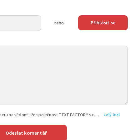
Přihlásit se
nebo
celý text
Vyplněním shora uvedených údajů beru na vědomí, že společnost TEXT FACTORY s.r.o., sídlem Brno, Durďákova 336/29, Černá Pole, PSČ: 613 00, IČ: 06157831, zapsané u Krajského soudu v Brně, oddíl C, vložka 100399, bude zpracovávat mé osobní údaje uvedené v rámci mnou vyplněného registračního formuláře na základě oprávněných zájmů TEXT FACTORY s.r.o. dle čl. 6 odst. 1 písm. f) GDPR a pro splnění právních povinností (čl. 6 odst. 1 písm. c) GDPR), a to pro tyto účely: nezbytnost zajistit oprávnění návštěvníka webových stránek provozovaných společností TEXT FACTORY s.r.o. přispívat aktivně ke zveřejněným článkům nebo v rámci diskusních fór a výkon práv TEXT FACTORY s.r.o. jako administrátora těchto diskusních fór. Více informací o zpracování osobních údajů a právech lze nalézt v