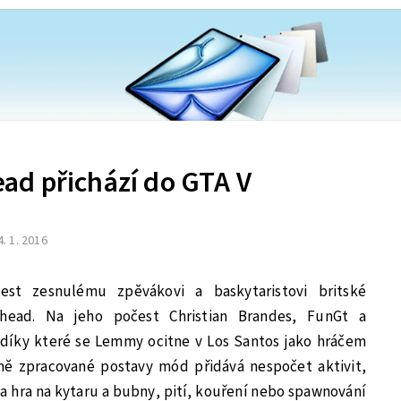
d přichází do GTA V
4. 1. 2016
est zesnulému zpěvákovi a baskytaristovi britské
head. Na jeho počest Christian Brandes, FunGt a
i, díky které se Lemmy ocitne v Los Santos jako hráčem
ně zpracované postavy mód přidává nespočet aktivit,
a hra na kytaru a bubny, pití, kouření nebo spawnování