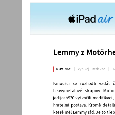
Lemmy z Motörhea
NOVINKY
Vytukej - Redakce
1
Fanoušci se rozhodli vzdát č
heavymetalové skupiny Motör
jedijosh920 vytvořili modifikac
hratelná postava. Kromě detail
které měl Lemmy rád. Je to třeb