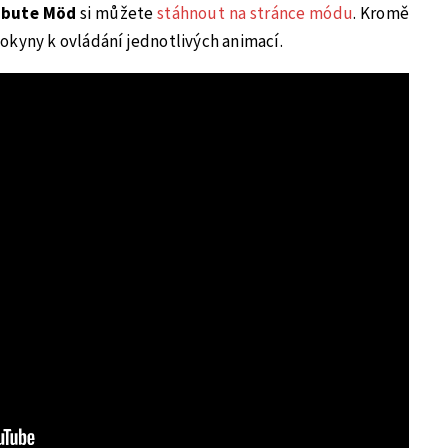
ibute Möd
si můžete
stáhnout na stránce módu
. Kromě
okyny k ovládání jednotlivých animací.