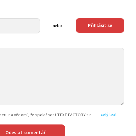
Přihlásit se
nebo
celý text
Vyplněním shora uvedených údajů beru na vědomí, že společnost TEXT FACTORY s.r.o., sídlem Brno, Durďákova 336/29, Černá Pole, PSČ: 613 00, IČ: 06157831, zapsané u Krajského soudu v Brně, oddíl C, vložka 100399, bude zpracovávat mé osobní údaje uvedené v rámci mnou vyplněného registračního formuláře na základě oprávněných zájmů TEXT FACTORY s.r.o. dle čl. 6 odst. 1 písm. f) GDPR a pro splnění právních povinností (čl. 6 odst. 1 písm. c) GDPR), a to pro tyto účely: nezbytnost zajistit oprávnění návštěvníka webových stránek provozovaných společností TEXT FACTORY s.r.o. přispívat aktivně ke zveřejněným článkům nebo v rámci diskusních fór a výkon práv TEXT FACTORY s.r.o. jako administrátora těchto diskusních fór. Více informací o zpracování osobních údajů a právech lze nalézt v