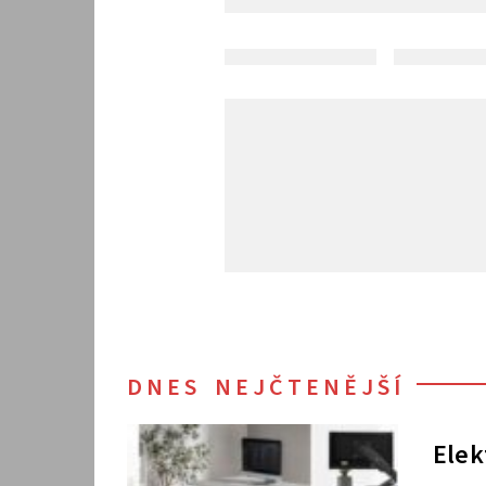
DNES NEJČTENĚJŠÍ
Elek