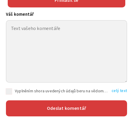
Přihlásit se
Váš komentář
celý text
Vyplněním shora uvedených údajů beru na vědomí, že společnost TEXT FACTORY s.r.o., sídlem Brno, Durďákova 336/29, Černá Pole, PSČ: 613 00, IČ: 06157831, zapsané u Krajského soudu v Brně, oddíl C, vložka 100399, bude zpracovávat mé osobní údaje uvedené v rámci mnou vyplněného registračního formuláře na základě oprávněných zájmů TEXT FACTORY s.r.o. dle čl. 6 odst. 1 písm. f) GDPR a pro splnění právních povinností (čl. 6 odst. 1 písm. c) GDPR), a to pro tyto účely: nezbytnost zajistit oprávnění návštěvníka webových stránek provozovaných společností TEXT FACTORY s.r.o. přispívat aktivně ke zveřejněným článkům nebo v rámci diskusních fór a výkon práv TEXT FACTORY s.r.o. jako administrátora těchto diskusních fór. Více informací o zpracování osobních údajů a právech lze nalézt v