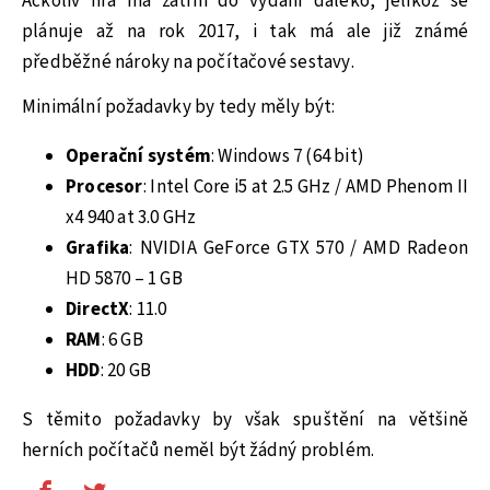
Ačkoliv hra má zatím do vydání daleko, jelikož se
plánuje až na rok 2017, i tak má ale již známé
předběžné nároky na počítačové sestavy.
Minimální požadavky by tedy měly být:
Operační systém
: Windows 7 (64 bit)
Procesor
: Intel Core i5 at 2.5 GHz / AMD Phenom II
x4 940 at 3.0 GHz
Grafika
: NVIDIA GeForce GTX 570 / AMD Radeon
HD 5870 – 1 GB
DirectX
: 11.0
RAM
: 6 GB
HDD
: 20 GB
S těmito požadavky by však spuštění na většině
herních počítačů neměl být žádný problém.