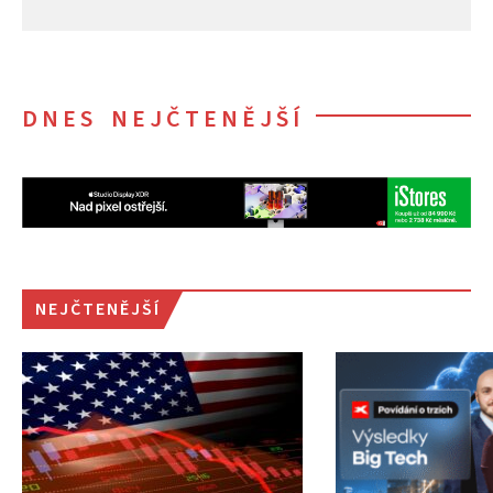
DNES NEJČTENĚJŠÍ
NEJČTENĚJŠÍ