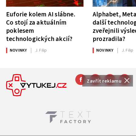
Euforie kolem AI slábne.
Alphabet, Meta
Co stojí za aktuálním
další technolog
poklesem
zveřejnili výsl
technologických akcií?
prozradila?
NOVINKY
J. Filip
NOVINKY
J. Filip
Zavřít reklamu