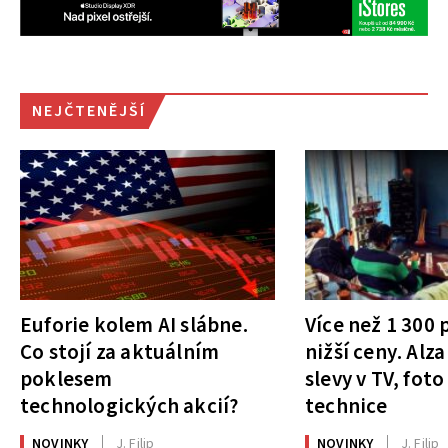
NEJČTENĚJŠÍ
Euforie kolem AI slábne.
Více než 1 300
Co stojí za aktuálním
nižší ceny. Alza
poklesem
slevy v TV, foto
technologických akcií?
technice
NOVINKY
J. Filip
NOVINKY
J. Filip