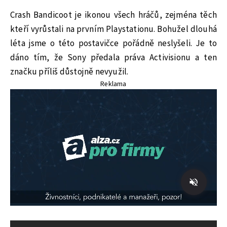
Crash Bandicoot je ikonou všech hráčů, zejména těch
kteří vyrůstali na prvním Playstationu. Bohužel dlouhá
léta jsme o této postavičce pořádně neslyšeli. Je to
dáno tím, že Sony předala práva Activisionu a ten
značku příliš důstojně nevyužil.
Reklama