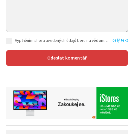
celý text
Vyplněním shora uvedených údajů beru na vědomí, že společnost TEXT FACTORY s.r.o., sídlem Brno, Durďákova 336/29, Černá Pole, PSČ: 613 00, IČ: 06157831, zapsané u Krajského soudu v Brně, oddíl C, vložka 100399, bude zpracovávat mé osobní údaje uvedené v rámci mnou vyplněného registračního formuláře na základě oprávněných zájmů TEXT FACTORY s.r.o. dle čl. 6 odst. 1 písm. f) GDPR a pro splnění právních povinností (čl. 6 odst. 1 písm. c) GDPR), a to pro tyto účely: nezbytnost zajistit oprávnění návštěvníka webových stránek provozovaných společností TEXT FACTORY s.r.o. přispívat aktivně ke zveřejněným článkům nebo v rámci diskusních fór a výkon práv TEXT FACTORY s.r.o. jako administrátora těchto diskusních fór. Více informací o zpracování osobních údajů a právech lze nalézt v