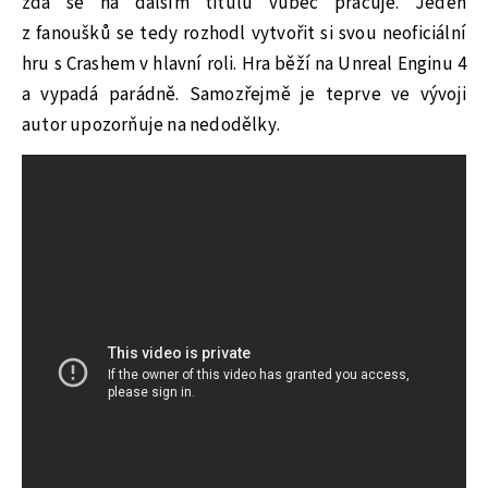
zda se na dalším titulu vůbec pracuje. Jeden
z fanoušků se tedy rozhodl vytvořit si svou neoficiální
hru s Crashem v hlavní roli. Hra běží na Unreal Enginu 4
a vypadá parádně. Samozřejmě je teprve ve vývoji
autor upozorňuje na nedodělky.