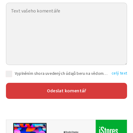
celý text
Vyplněním shora uvedených údajů beru na vědomí, že společnost TEXT FACTORY s.r.o., sídlem Brno, Durďákova 336/29, Černá Pole, PSČ: 613 00, IČ: 06157831, zapsané u Krajského soudu v Brně, oddíl C, vložka 100399, bude zpracovávat mé osobní údaje uvedené v rámci mnou vyplněného registračního formuláře na základě oprávněných zájmů TEXT FACTORY s.r.o. dle čl. 6 odst. 1 písm. f) GDPR a pro splnění právních povinností (čl. 6 odst. 1 písm. c) GDPR), a to pro tyto účely: nezbytnost zajistit oprávnění návštěvníka webových stránek provozovaných společností TEXT FACTORY s.r.o. přispívat aktivně ke zveřejněným článkům nebo v rámci diskusních fór a výkon práv TEXT FACTORY s.r.o. jako administrátora těchto diskusních fór. Více informací o zpracování osobních údajů a právech lze nalézt v