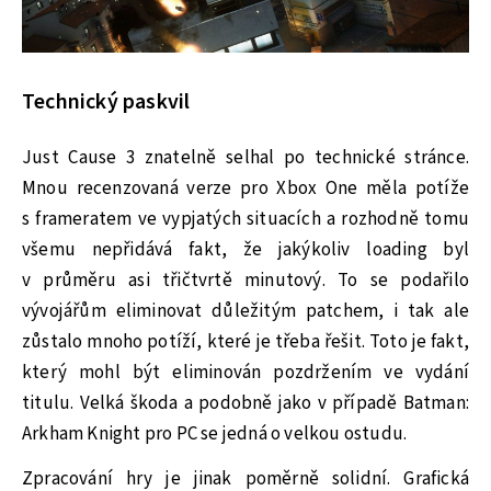
Technický paskvil
Just Cause 3 znatelně selhal po technické stránce.
Mnou recenzovaná verze pro Xbox One měla potíže
s frameratem ve vypjatých situacích a rozhodně tomu
všemu nepřidává fakt, že jakýkoliv loading byl
v průměru asi třičtvrtě minutový. To se podařilo
vývojářům eliminovat důležitým patchem, i tak ale
zůstalo mnoho potíží, které je třeba řešit. Toto je fakt,
který mohl být eliminován pozdržením ve vydání
titulu. Velká škoda a podobně jako v případě Batman:
Arkham Knight pro PC se jedná o velkou ostudu.
Zpracování hry je jinak poměrně solidní. Grafická