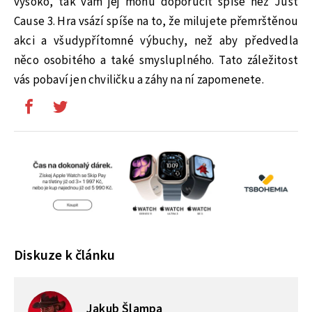
vysoko, tak vám jej mohu doporučit spíše než Just
Cause 3. Hra vsází spíše na to, že milujete přemrštěnou
akci a všudypřítomné výbuchy, než aby předvedla
něco osobitého a také smysluplného. Tato záležitost
vás pobaví jen chviličku a záhy na ní zapomenete.
Diskuze k článku
Jakub Šlampa