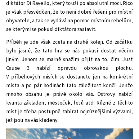
diktátor Di Ravello, který touží po absolutní moci. Rico
je však přesvědčen, že to není dobré řešení pro místní
obyvatele, a tak se vydává na pomoc místním rebelům,
se kterými se pokusí diktátora zastavit.
Příběh je zde však zcela na druhé koleji. Od začátku
bylo jasné, že tato hra se nás pokusí dostat něčím
jiným. Jenom se marně snažím přijít na to, čím. Just
Cause 3 nabízí opravdu obrovskou plochu.
V příběhových misích se dostanete jen na konkrétní
místa a po pár hodinách tato záležitost končí. Jenže
mnoho obsahu je právě okolo vás. Ostrovy nabízí
kvanta základen, městeček, lesů atd. Různé z těchto
míst je třeba postupně zabírat nejrůznějšími výzvami,
jež jsou na vás kladeny.