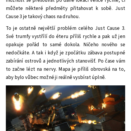
možnost se přesouvat po dané lokaci velice rychle, či
můžete některé předměty přitahovat k sobě. Just
Cause 3 je takový chaos na druhou.
To je ostatně největší problém celého Just Cause 3.
Své trumfy vystřílí do éteru příliš rychle a pak už jen
opakuje pořád to samé dokola. Ničeho nového se
nedočkáte. A tak i když je zpočátku zábava postupné
zabírání ostrovů a jednotlivých stanovišť. Po čase vám
to začne lézt na nervy. Mapa je příliš obrovská na to,
aby bylo vůbec možné ji reálně vysbírat úplně.