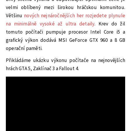
velmi oblíbený mezi širokou hráčskou komunitou.
Většinu
nových nejnáročnějších her rozjedete plynule
na minimálně vysoké až ultra detaily
. Krev do žil
tomuto počítači pumpuje procesor Intel Core i5 a
grafický výkon dodává MSI GeForce GTX 960 a 8 GB
operační paměti.
Přikládáme ukázku výkonu počítače na nejnovějších
hrách GTA 5, Zaklínač 3 a Fallout 4.