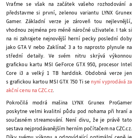
Vraťme se však na začátek vašeho rozhodování a
představme si první, zelenou variantu LYNX Grunex
Gamer. Základní verze je zároveň tou nejlevnější,
vhodnou zejména pro méně náročné uživatele. I tak si
na ni zahrajete nejnovější herní pecky poslední doby
jako GTA V nebo Zaklínač 3 a to naprosto plynule na
střední detaily. Ve svém nitru skrývá výkonnou
grafickou kartu MSI GeForce GTX 950, procesor Intel
Core i3 a velký 1 TB harddisk. Obdobná verze jen
s grafickou kartou MSI GTX 750 Ti se
nyní vyprodává za
akční cenu na CZC.cz
.
Pokročilá modrá mašina LYNX Grunex ProGamer
poskytne velmi kvalitní půdu pod nohama při hraní a
současném streamování. Není divu, že je právě tato
sestava nejprodávanějším herním počítačem na CZC.cz.
Díky svému výkonu a odpovídající optimální ceně je