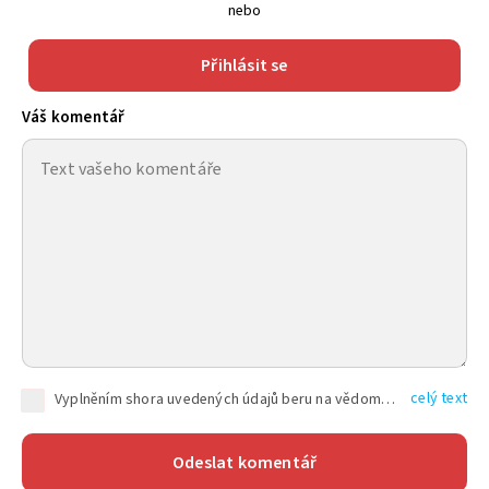
nebo
Přihlásit se
Váš komentář
celý text
Vyplněním shora uvedených údajů beru na vědomí, že společnost TEXT FACTORY s.r.o., sídlem Brno, Durďákova 336/29, Černá Pole, PSČ: 613 00, IČ: 06157831, zapsané u Krajského soudu v Brně, oddíl C, vložka 100399, bude zpracovávat mé osobní údaje uvedené v rámci mnou vyplněného registračního formuláře na základě oprávněných zájmů TEXT FACTORY s.r.o. dle čl. 6 odst. 1 písm. f) GDPR a pro splnění právních povinností (čl. 6 odst. 1 písm. c) GDPR), a to pro tyto účely: nezbytnost zajistit oprávnění návštěvníka webových stránek provozovaných společností TEXT FACTORY s.r.o. přispívat aktivně ke zveřejněným článkům nebo v rámci diskusních fór a výkon práv TEXT FACTORY s.r.o. jako administrátora těchto diskusních fór. Více informací o zpracování osobních údajů a právech lze nalézt v