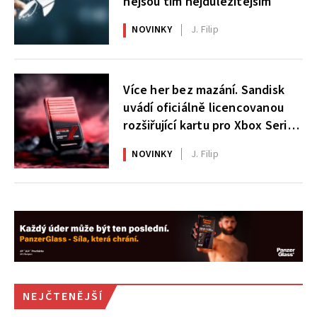
nejsou tím nejdůležitějším
NOVINKY
J. Filip
Více her bez mazání. Sandisk
uvádí oficiálně licencovanou
rozšiřující kartu pro Xbox Series
X|S
NOVINKY
J. Filip
NEJČTENĚJŠÍ