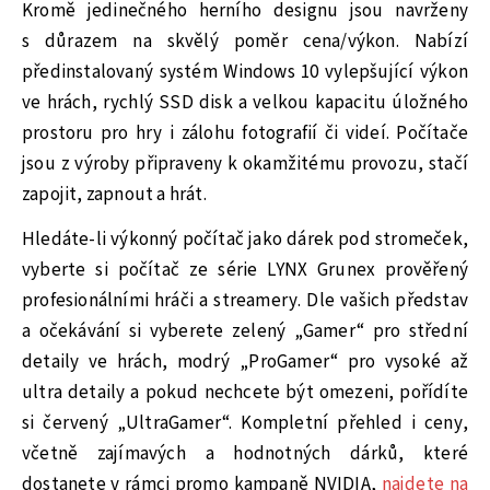
Kromě jedinečného herního designu jsou navrženy
s důrazem na skvělý poměr cena/výkon. Nabízí
předinstalovaný systém Windows 10 vylepšující výkon
ve hrách, rychlý SSD disk a velkou kapacitu úložného
prostoru pro hry i zálohu fotografií či videí. Počítače
jsou z výroby připraveny k okamžitému provozu, stačí
zapojit, zapnout a hrát.
Hledáte-li výkonný počítač jako dárek pod stromeček,
vyberte si počítač ze série LYNX Grunex prověřený
profesionálními hráči a streamery. Dle vašich představ
a očekávání si vyberete zelený „Gamer“ pro střední
detaily ve hrách, modrý „ProGamer“ pro vysoké až
ultra detaily a pokud nechcete být omezeni, pořídíte
si červený „UltraGamer“. Kompletní přehled i ceny,
včetně zajímavých a hodnotných dárků, které
dostanete v rámci promo kampaně NVIDIA,
najdete na