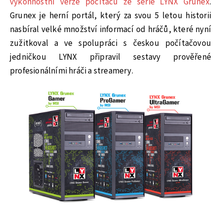
výkonnostní verze počítačů ze série LYNX Grunex
.
Grunex je herní portál, který za svou 5 letou historii
nasbíral velké množství informací od hráčů, které nyní
zužitkoval a ve spolupráci s českou počítačovou
jedničkou LYNX připravil sestavy prověřené
profesionálními hráči a streamery.