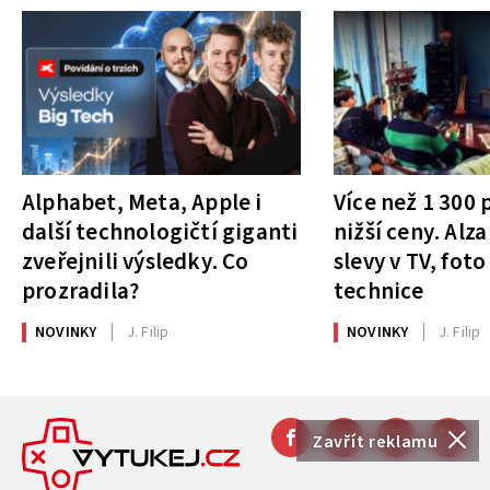
Alphabet, Meta, Apple i
Více než 1 300
další technologičtí giganti
nižší ceny. Alza
zveřejnili výsledky. Co
slevy v TV, foto
prozradila?
technice
NOVINKY
J. Filip
NOVINKY
J. Filip
Zavřít reklamu