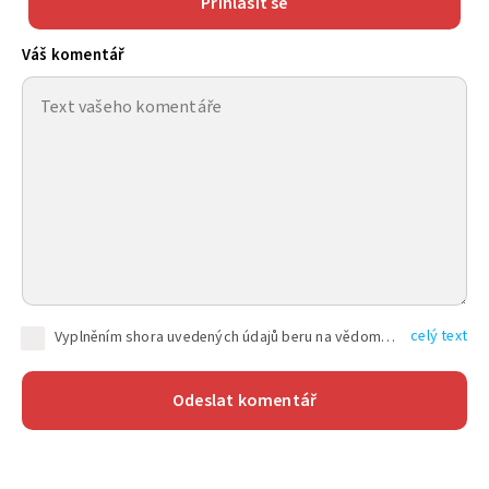
Přihlásit se
Váš komentář
celý text
Vyplněním shora uvedených údajů beru na vědomí, že společnost TEXT FACTORY s.r.o., sídlem Brno, Durďákova 336/29, Černá Pole, PSČ: 613 00, IČ: 06157831, zapsané u Krajského soudu v Brně, oddíl C, vložka 100399, bude zpracovávat mé osobní údaje uvedené v rámci mnou vyplněného registračního formuláře na základě oprávněných zájmů TEXT FACTORY s.r.o. dle čl. 6 odst. 1 písm. f) GDPR a pro splnění právních povinností (čl. 6 odst. 1 písm. c) GDPR), a to pro tyto účely: nezbytnost zajistit oprávnění návštěvníka webových stránek provozovaných společností TEXT FACTORY s.r.o. přispívat aktivně ke zveřejněným článkům nebo v rámci diskusních fór a výkon práv TEXT FACTORY s.r.o. jako administrátora těchto diskusních fór. Více informací o zpracování osobních údajů a právech lze nalézt v