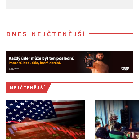
DNES NEJČTENĚJŠÍ
NEJČTENĚJŠÍ