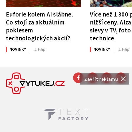
Euforie kolem AI slábne.
Více než 1 300
Co stojí za aktuálním
nižší ceny. Alza
poklesem
slevy v TV, foto
technologických akcií?
technice
NOVINKY
J. Filip
NOVINKY
J. Filip
Zavřít reklamu