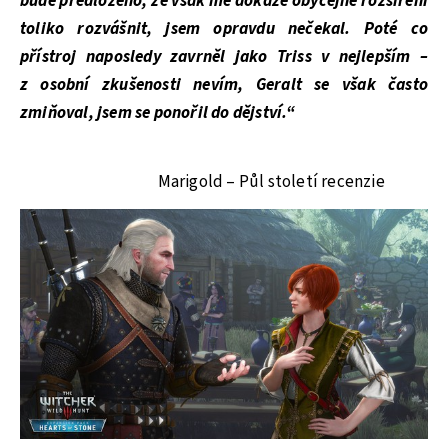
bude předloženo, že však mě dokáže obyčejné rozšíření
toliko rozvášnit, jsem opravdu nečekal. Poté co
přístroj naposledy zavrněl jako Triss v nejlepším –
z osobní zkušenosti nevím, Geralt se však často
zmiňoval, jsem se ponořil do dějství.“
Marigold – Půl století recenzie