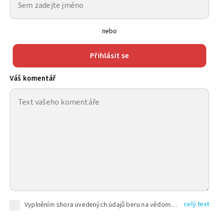
nebo
Přihlásit se
Váš komentář
celý text
Vyplněním shora uvedených údajů beru na vědomí, že společnost TEXT FACTORY s.r.o., sídlem Brno, Durďákova 336/29, Černá Pole, PSČ: 613 00, IČ: 06157831, zapsané u Krajského soudu v Brně, oddíl C, vložka 100399, bude zpracovávat mé osobní údaje uvedené v rámci mnou vyplněného registračního formuláře na základě oprávněných zájmů TEXT FACTORY s.r.o. dle čl. 6 odst. 1 písm. f) GDPR a pro splnění právních povinností (čl. 6 odst. 1 písm. c) GDPR), a to pro tyto účely: nezbytnost zajistit oprávnění návštěvníka webových stránek provozovaných společností TEXT FACTORY s.r.o. přispívat aktivně ke zveřejněným článkům nebo v rámci diskusních fór a výkon práv TEXT FACTORY s.r.o. jako administrátora těchto diskusních fór. Více informací o zpracování osobních údajů a právech lze nalézt v