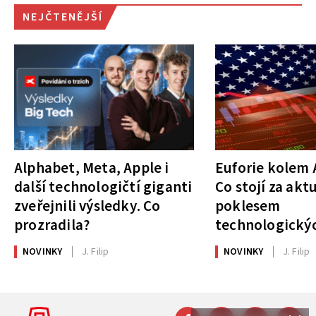
NEJČTENĚJŠÍ
Alphabet, Meta, Apple i
Euforie kolem A
další technologičtí giganti
Co stojí za akt
zveřejnili výsledky. Co
poklesem
prozradila?
technologickýc
NOVINKY
J. Filip
NOVINKY
J. Filip