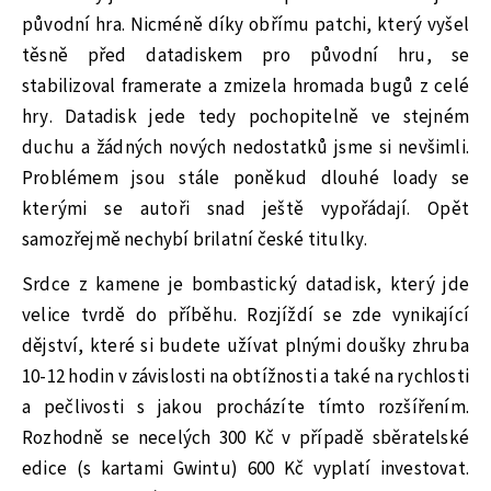
původní hra. Nicméně díky obřímu patchi, který vyšel
těsně před datadiskem pro původní hru, se
stabilizoval framerate a zmizela hromada bugů z celé
hry. Datadisk jede tedy pochopitelně ve stejném
duchu a žádných nových nedostatků jsme si nevšimli.
Problémem jsou stále poněkud dlouhé loady se
kterými se autoři snad ještě vypořádají. Opět
samozřejmě nechybí brilatní české titulky.
Srdce z kamene je bombastický datadisk, který jde
velice tvrdě do příběhu. Rozjíždí se zde vynikající
dějství, které si budete užívat plnými doušky zhruba
10-12 hodin v závislosti na obtížnosti a také na rychlosti
a pečlivosti s jakou procházíte tímto rozšířením.
Rozhodně se necelých 300 Kč v případě sběratelské
edice (s kartami Gwintu) 600 Kč vyplatí investovat.