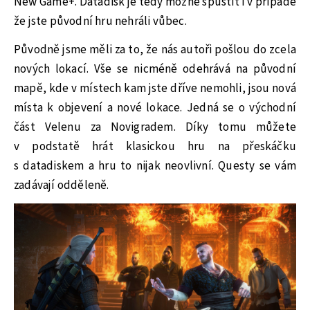
New Game+. Datadisk je tedy možné spustit i v případě
že jste původní hru nehráli vůbec.
Původně jsme měli za to, že nás autoři pošlou do zcela
nových lokací. Vše se nicméně odehrává na původní
mapě, kde v místech kam jste dříve nemohli, jsou nová
místa k objevení a nové lokace. Jedná se o východní
část Velenu za Novigradem. Díky tomu můžete
v podstatě hrát klasickou hru na přeskáčku
s datadiskem a hru to nijak neovlivní. Questy se vám
zadávají odděleně.