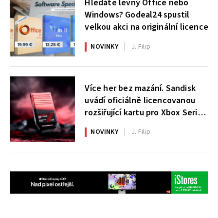
Hledáte levný Office nebo
Windows? Godeal24 spustil
velkou akci na originální licence
NOVINKY
J. Filip
Více her bez mazání. Sandisk
uvádí oficiálně licencovanou
rozšiřující kartu pro Xbox Series
X|S
NOVINKY
J. Filip