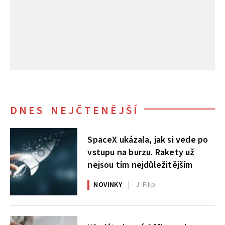
DNES NEJČTENĚJŠÍ
SpaceX ukázala, jak si vede po
vstupu na burzu. Rakety už
nejsou tím nejdůležitějším
NOVINKY
J. Filip