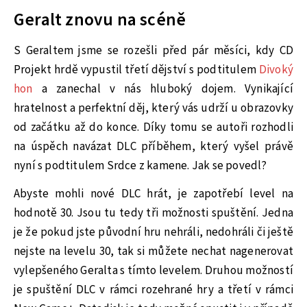
Geralt znovu na scéně
S Geraltem jsme se rozešli před pár měsíci, kdy CD
Projekt hrdě vypustil třetí dějství s podtitulem
Divoký
hon
a zanechal v nás hluboký dojem. Vynikající
hratelnost a perfektní děj, který vás udrží u obrazovky
od začátku až do konce. Díky tomu se autoři rozhodli
na úspěch navázat DLC příběhem, který vyšel právě
nyní s podtitulem Srdce z kamene. Jak se povedl?
Abyste mohli nové DLC hrát, je zapotřebí level na
hodnotě 30. Jsou tu tedy tři možnosti spuštění. Jedna
je že pokud jste původní hru nehráli, nedohráli či ještě
nejste na levelu 30, tak si můžete nechat nagenerovat
vylepšeného Geralta s tímto levelem. Druhou možností
je spuštění DLC v rámci rozehrané hry a třetí v rámci