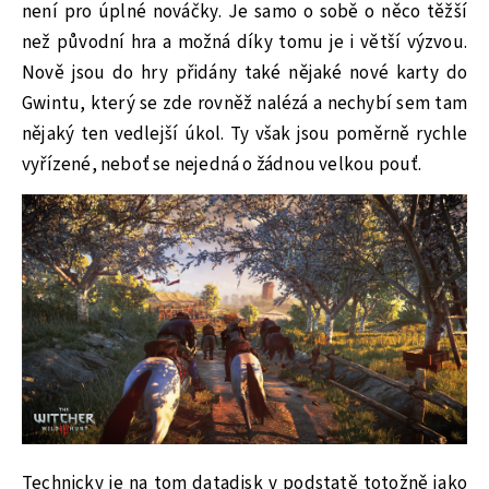
není pro úplné nováčky. Je samo o sobě o něco těžší
než původní hra a možná díky tomu je i větší výzvou.
Nově jsou do hry přidány také nějaké nové karty do
Gwintu, který se zde rovněž nalézá a nechybí sem tam
nějaký ten vedlejší úkol. Ty však jsou poměrně rychle
vyřízené, neboť se nejedná o žádnou velkou pouť.
Technicky je na tom datadisk v podstatě totožně jako