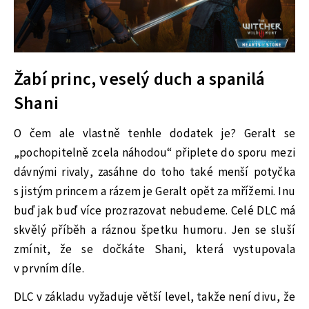
Žabí princ, veselý duch a spanilá
Shani
O čem ale vlastně tenhle dodatek je? Geralt se
„pochopitelně zcela náhodou“ připlete do sporu mezi
dávnými rivaly, zasáhne do toho také menší potyčka
s jistým princem a rázem je Geralt opět za mřížemi. Inu
buď jak buď více prozrazovat nebudeme. Celé DLC má
skvělý příběh a ráznou špetku humoru. Jen se sluší
zmínit, že se dočkáte Shani, která vystupovala
v prvním díle.
DLC v základu vyžaduje větší level, takže není divu, že