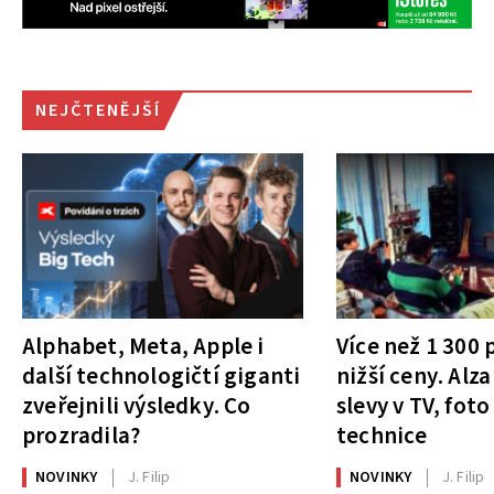
NEJČTENĚJŠÍ
Alphabet, Meta, Apple i
Více než 1 300
další technologičtí giganti
nižší ceny. Alza
zveřejnili výsledky. Co
slevy v TV, foto
prozradila?
technice
NOVINKY
J. Filip
NOVINKY
J. Filip