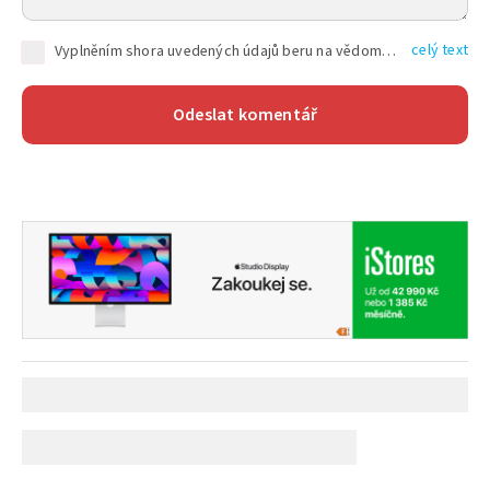
celý text
Vyplněním shora uvedených údajů beru na vědomí, že společnost TEXT FACTORY s.r.o., sídlem Brno, Durďákova 336/29, Černá Pole, PSČ: 613 00, IČ: 06157831, zapsané u Krajského soudu v Brně, oddíl C, vložka 100399, bude zpracovávat mé osobní údaje uvedené v rámci mnou vyplněného registračního formuláře na základě oprávněných zájmů TEXT FACTORY s.r.o. dle čl. 6 odst. 1 písm. f) GDPR a pro splnění právních povinností (čl. 6 odst. 1 písm. c) GDPR), a to pro tyto účely: nezbytnost zajistit oprávnění návštěvníka webových stránek provozovaných společností TEXT FACTORY s.r.o. přispívat aktivně ke zveřejněným článkům nebo v rámci diskusních fór a výkon práv TEXT FACTORY s.r.o. jako administrátora těchto diskusních fór. Více informací o zpracování osobních údajů a právech lze nalézt v