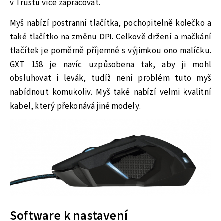
v Trustu více zapracovat.
Myš nabízí postranní tlačítka, pochopitelně kolečko a
také tlačítko na změnu DPI. Celkově držení a mačkání
tlačítek je poměrně příjemné s výjimkou ono malíčku.
GXT 158 je navíc uzpůsobena tak, aby ji mohl
obsluhovat i levák, tudíž není problém tuto myš
nabídnout komukoliv. Myš také nabízí velmi kvalitní
kabel, který překonává jiné modely.
Software k nastavení