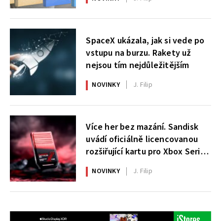
SpaceX ukázala, jak si vede po
vstupu na burzu. Rakety už
nejsou tím nejdůležitějším
NOVINKY
J. Filip
Více her bez mazání. Sandisk
uvádí oficiálně licencovanou
rozšiřující kartu pro Xbox Series
X|S
NOVINKY
J. Filip