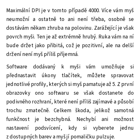
Maximální DPI je v tomto případě 4000. Více vám myš
neumožní a ostatně to ani není třeba, osobně se
dostávám někam zhruba na polovinu. Zarážející je však
povrch myši. Ten je až extrémně hrubý. Ruka vám na ní
bude držet jako přibitá, což je pozitivní, ale na delší
držení není myš příliš příjemná.
Software dodávaný k myši vám umožňuje si
přednastavit úkony tlačítek, můžete spravovat
jednotlivé profily, kterých si myš pamatuje až 5. Z první
obrazovky ono softwaru se však dostanete do
podivného rozhraní, které není příliš zajímavé a působí
trochu zmatečně. Celkem škoda, jelikož samotná
funkčnost je bezchybná. Nechybí ani možnost
nastavení podsvícení, kdy si vyberete jednu
z dostupných barev a myš jí pomaličku pulzuje.