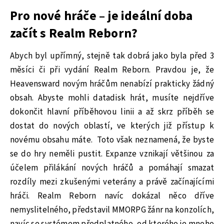
Pro nové hráče – je ideální doba
začít s Realm Reborn?
Abych byl upřímný, stejně tak dobrá jako byla před 3
měsíci či při vydání Realm Reborn. Pravdou je, že
Heavensward novým hráčům nenabízí prakticky žádný
obsah. Abyste mohli datadisk hrát, musíte nejdříve
dokončit hlavní příběhovou linii a až skrz příběh se
dostat do nových oblastí, ve kterých již přístup k
novému obsahu máte. Toto však neznamená, že byste
se do hry neměli pustit. Expanze vznikají většinou za
účelem přilákání nových hráčů a pomáhají smazat
rozdíly mezi zkušenými veterány a právě začínajícími
hráči. Realm Reborn navíc dokázal něco dříve
nemyslitelného, představil MMORPG žánr na konzolích,