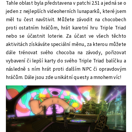
Tahle oblast byla představena v patchi 2.51 a jedná se o
jeden z nejlepších videoherních lunaparků, které jsem
měl tu čest navštivit. Můžete závodit na chocobech
proti ostatním hráčům, hrát karetní hru Triple Triad
nebo se účastnit loterie. Za účast ve všech těchto
aktivitách získáváte speciální měnu, za kterou můžete
dále trénovat svého chocoba na závody, pořizovat
vybavení či lepší karty do svého Triple Triad balíčku a
následně s ním hrát proti dalším NPC či opravdovým
hráčům. Dále jsou zde unikátní questy a mnohem víc!