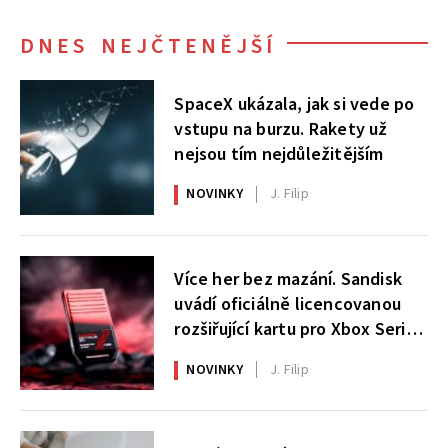
DNES NEJČTENĚJŠÍ
SpaceX ukázala, jak si vede po
vstupu na burzu. Rakety už
nejsou tím nejdůležitějším
NOVINKY
J. Filip
Více her bez mazání. Sandisk
uvádí oficiálně licencovanou
rozšiřující kartu pro Xbox Series
X|S
NOVINKY
J. Filip