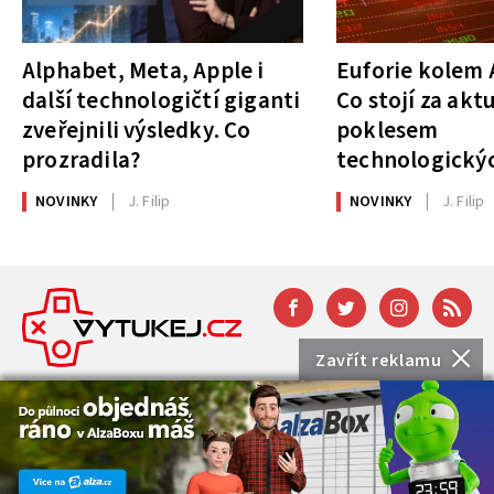
Alphabet, Meta, Apple i
Euforie kolem A
další technologičtí giganti
Co stojí za akt
zveřejnili výsledky. Co
poklesem
prozradila?
technologickýc
NOVINKY
J. Filip
NOVINKY
J. Filip
Zavřít reklamu