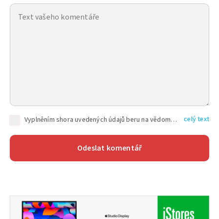
celý text
Vyplněním shora uvedených údajů beru na vědomí, že společnost TEXT FACTORY s.r.o., sídlem Brno, Durďákova 336/29, Černá Pole, PSČ: 613 00, IČ: 06157831, zapsané u Krajského soudu v Brně, oddíl C, vložka 100399, bude zpracovávat mé osobní údaje uvedené v rámci mnou vyplněného registračního formuláře na základě oprávněných zájmů TEXT FACTORY s.r.o. dle čl. 6 odst. 1 písm. f) GDPR a pro splnění právních povinností (čl. 6 odst. 1 písm. c) GDPR), a to pro tyto účely: nezbytnost zajistit oprávnění návštěvníka webových stránek provozovaných společností TEXT FACTORY s.r.o. přispívat aktivně ke zveřejněným článkům nebo v rámci diskusních fór a výkon práv TEXT FACTORY s.r.o. jako administrátora těchto diskusních fór. Více informací o zpracování osobních údajů a právech lze nalézt v