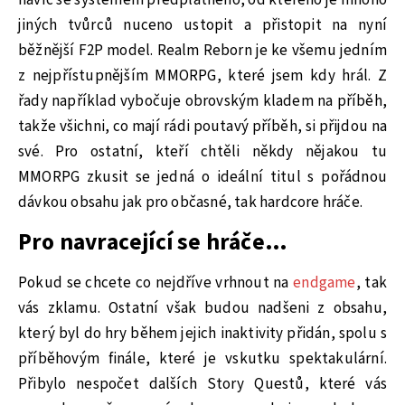
navíc se systémem předplatného, od kterého je mnoho
jiných tvůrců nuceno ustopit a přistopit na nyní
běžnější F2P model. Realm Reborn je ke všemu jedním
z nejpřístupnějším MMORPG, které jsem kdy hrál. Z
řady například vybočuje obrovským kladem na příběh,
takže všichni, co mají rádi poutavý příběh, si přijdou na
své. Pro ostatní, kteří chtěli někdy nějakou tu
MMORPG zkusit se jedná o ideální titul s pořádnou
dávkou obsahu jak pro občasné, tak hardcore hráče.
Pro navracející se hráče…
Pokud se chcete co nejdříve vrhnout na
endgame
, tak
vás zklamu. Ostatní však budou nadšeni z obsahu,
který byl do hry během jejich inaktivity přidán, spolu s
příběhovým finále, které je vskutku spektakulární.
Přibylo nespočet dalších Story Questů, které vás