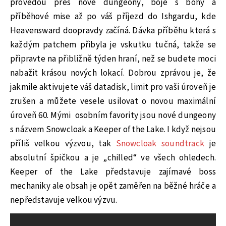
provedou přes nové dungeony, boje s bohy a
příběhové mise až po váš příjezd do Ishgardu, kde
Heavensward doopravdy začíná. Dávka příběhu která s
každým patchem přibyla je vskutku tučná, takže se
připravte na přibližně týden hraní, než se budete moci
nabažit krásou nových lokací. Dobrou zprávou je, že
jakmile aktivujete váš datadisk, limit pro vaši úroveň je
zrušen a můžete vesele usilovat o novou maximální
úroveň 60. Mými osobním favority jsou nové dungeony
s názvem Snowcloak a Keeper of the Lake. I když nejsou
příliš velkou výzvou, tak
Snowcloak soundtrack
je
absolutní špičkou a je „chilled“ ve všech ohledech.
Keeper of the Lake představuje zajímavé boss
mechaniky ale obsah je opět zaměřen na běžné hráče a
nepředstavuje velkou výzvu.