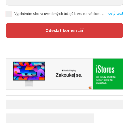
celý text
Vyplněním shora uvedených údajů beru na vědomí, že společnost TEXT FACTORY s.r.o., sídlem Brno, Durďákova 336/29, Černá Pole, PSČ: 613 00, IČ: 06157831, zapsané u Krajského soudu v Brně, oddíl C, vložka 100399, bude zpracovávat mé osobní údaje uvedené v rámci mnou vyplněného registračního formuláře na základě oprávněných zájmů TEXT FACTORY s.r.o. dle čl. 6 odst. 1 písm. f) GDPR a pro splnění právních povinností (čl. 6 odst. 1 písm. c) GDPR), a to pro tyto účely: nezbytnost zajistit oprávnění návštěvníka webových stránek provozovaných společností TEXT FACTORY s.r.o. přispívat aktivně ke zveřejněným článkům nebo v rámci diskusních fór a výkon práv TEXT FACTORY s.r.o. jako administrátora těchto diskusních fór. Více informací o zpracování osobních údajů a právech lze nalézt v