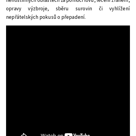
nehostinných oblastech za pomoci lovu, léčení zranění,
opravy výzbroje, sběru surovin či vyhlížení
nepřátelských pokusů o přepadení.