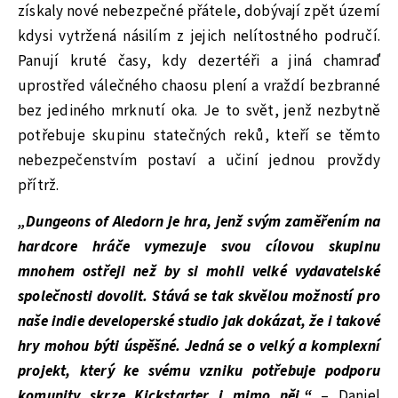
získaly nové nebezpečné přátele, dobývají zpět území
kdysi vytržená násilím z jejich nelítostného područí.
Panují kruté časy, kdy dezertéři a jiná chamraď
uprostřed válečného chaosu plení a vraždí bezbranné
bez jediného mrknutí oka. Je to svět, jenž nezbytně
potřebuje skupinu statečných reků, kteří se těmto
nebezpečenstvím postaví a učiní jednou provždy
přítrž.
„Dungeons of Aledorn je hra, jenž svým zaměřením na
hardcore hráče vymezuje svou cílovou skupinu
mnohem ostřeji než by si mohli velké vydavatelské
společnosti dovolit. Stává se tak skvělou možností pro
naše indie developerské studio jak dokázat, že i takové
hry mohou býti úspěšné. Jedná se o velký a komplexní
projekt, který ke svému vzniku potřebuje podporu
komunity skrze Kickstarter i mimo něj.“
– Daniel