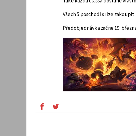
Také každá classa dostane vlastn
Všech 5 poschodí si lze zakoupit 
Předobjednávka začne 19. března