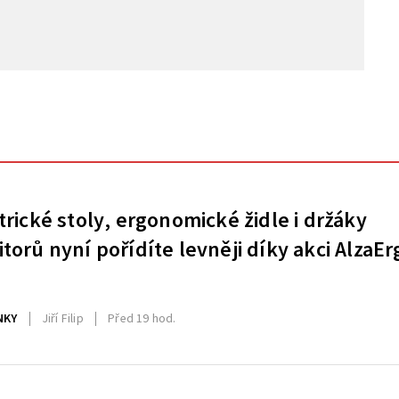
trické stoly, ergonomické židle i držáky
torů nyní pořídíte levněji díky akci AlzaEr
NKY
Jiří Filip
Před 19 hod.