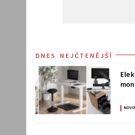
DNES NEJČTENĚJŠÍ
Elek
moni
NOVI