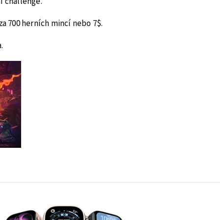
í challenge.
za 700 herních mincí nebo 7
$.
.