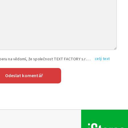
celý text
Vyplněním shora uvedených údajů beru na vědomí, že společnost TEXT FACTORY s.r.o., sídlem Brno, Durďákova 336/29, Černá Pole, PSČ: 613 00, IČ: 06157831, zapsané u Krajského soudu v Brně, oddíl C, vložka 100399, bude zpracovávat mé osobní údaje uvedené v rámci mnou vyplněného registračního formuláře na základě oprávněných zájmů TEXT FACTORY s.r.o. dle čl. 6 odst. 1 písm. f) GDPR a pro splnění právních povinností (čl. 6 odst. 1 písm. c) GDPR), a to pro tyto účely: nezbytnost zajistit oprávnění návštěvníka webových stránek provozovaných společností TEXT FACTORY s.r.o. přispívat aktivně ke zveřejněným článkům nebo v rámci diskusních fór a výkon práv TEXT FACTORY s.r.o. jako administrátora těchto diskusních fór. Více informací o zpracování osobních údajů a právech lze nalézt v