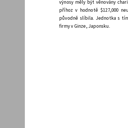
výnosy měly být věnovány charit
příhoz v hodnotě $127,000 neuh
původně slíbila. Jednotka s t
firmy v Ginze, Japonsku.