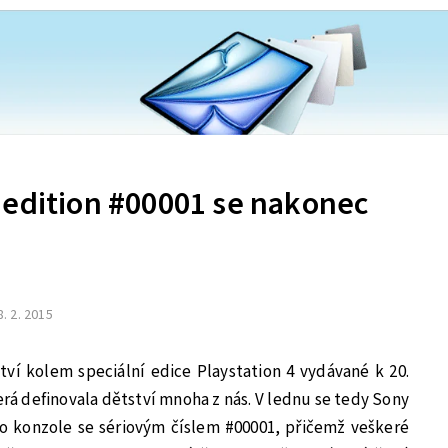
 edition #00001 se nakonec
8. 2. 2015
ství kolem speciální edice Playstation 4 vydávané k 20.
erá definovala dětství mnoha z nás. V lednu se tedy Sony
to konzole se sériovým číslem #00001, přičemž veškeré