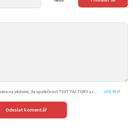
nebo
celý text
Vyplněním shora uvedených údajů beru na vědomí, že společnost TEXT FACTORY s.r.o., sídlem Brno, Durďákova 336/29, Černá Pole, PSČ: 613 00, IČ: 06157831, zapsané u Krajského soudu v Brně, oddíl C, vložka 100399, bude zpracovávat mé osobní údaje uvedené v rámci mnou vyplněného registračního formuláře na základě oprávněných zájmů TEXT FACTORY s.r.o. dle čl. 6 odst. 1 písm. f) GDPR a pro splnění právních povinností (čl. 6 odst. 1 písm. c) GDPR), a to pro tyto účely: nezbytnost zajistit oprávnění návštěvníka webových stránek provozovaných společností TEXT FACTORY s.r.o. přispívat aktivně ke zveřejněným článkům nebo v rámci diskusních fór a výkon práv TEXT FACTORY s.r.o. jako administrátora těchto diskusních fór. Více informací o zpracování osobních údajů a právech lze nalézt v