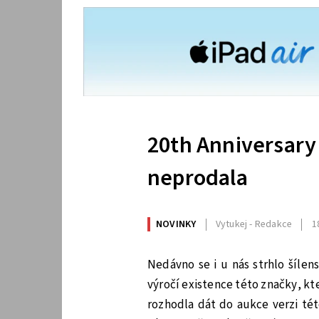
20th Anniversary
neprodala
NOVINKY
Vytukej - Redakce
1
Nedávno se i u nás strhlo šílen
výročí existence této značky, kt
rozhodla dát do aukce verzi té