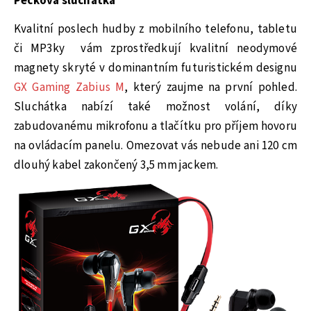
Pecková sluchátka
Kvalitní poslech hudby z mobilního telefonu, tabletu
či MP3ky vám zprostředkují kvalitní neodymové
magnety skryté v dominantním futuristickém designu
GX Gaming Zabius M
, který zaujme na první pohled.
Sluchátka nabízí také možnost volání, díky
zabudovanému mikrofonu a tlačítku pro příjem hovoru
na ovládacím panelu. Omezovat vás nebude ani 120 cm
dlouhý kabel zakončený 3,5 mm jackem.