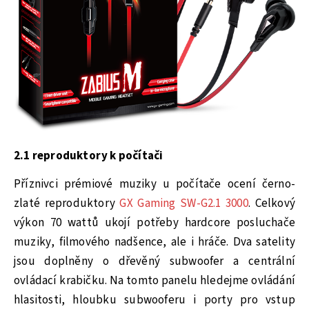
2.1 reproduktory k počítači
Příznivci prémiové muziky u počítače ocení černo-
zlaté reproduktory
GX Gaming SW-G2.1 3000
. Celkový
výkon 70 wattů ukojí potřeby hardcore posluchače
muziky, filmového nadšence, ale i hráče. Dva satelity
jsou doplněny o dřevěný subwoofer a centrální
ovládací krabičku. Na tomto panelu hledejme ovládání
hlasitosti, hloubku subwooferu i porty pro vstup