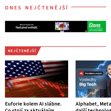
DNES NEJČTENĚJŠÍ
NEJČTENĚJŠÍ
Euforie kolem AI slábne.
Alphabet, Meta
Co stojí za aktuálním
další technolog