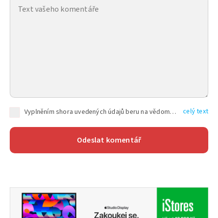
celý text
Vyplněním shora uvedených údajů beru na vědomí, že společnost TEXT FACTORY s.r.o., sídlem Brno, Durďákova 336/29, Černá Pole, PSČ: 613 00, IČ: 06157831, zapsané u Krajského soudu v Brně, oddíl C, vložka 100399, bude zpracovávat mé osobní údaje uvedené v rámci mnou vyplněného registračního formuláře na základě oprávněných zájmů TEXT FACTORY s.r.o. dle čl. 6 odst. 1 písm. f) GDPR a pro splnění právních povinností (čl. 6 odst. 1 písm. c) GDPR), a to pro tyto účely: nezbytnost zajistit oprávnění návštěvníka webových stránek provozovaných společností TEXT FACTORY s.r.o. přispívat aktivně ke zveřejněným článkům nebo v rámci diskusních fór a výkon práv TEXT FACTORY s.r.o. jako administrátora těchto diskusních fór. Více informací o zpracování osobních údajů a právech lze nalézt v