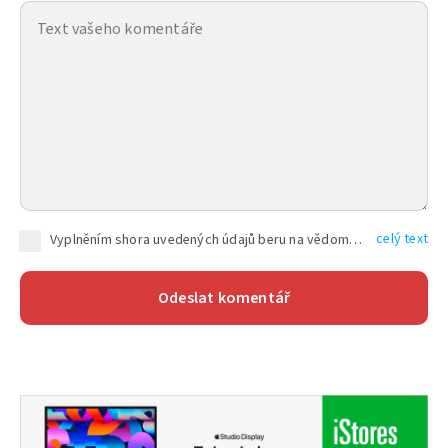
celý text
Vyplněním shora uvedených údajů beru na vědomí, že společnost TEXT FACTORY s.r.o., sídlem Brno, Durďákova 336/29, Černá Pole, PSČ: 613 00, IČ: 06157831, zapsané u Krajského soudu v Brně, oddíl C, vložka 100399, bude zpracovávat mé osobní údaje uvedené v rámci mnou vyplněného registračního formuláře na základě oprávněných zájmů TEXT FACTORY s.r.o. dle čl. 6 odst. 1 písm. f) GDPR a pro splnění právních povinností (čl. 6 odst. 1 písm. c) GDPR), a to pro tyto účely: nezbytnost zajistit oprávnění návštěvníka webových stránek provozovaných společností TEXT FACTORY s.r.o. přispívat aktivně ke zveřejněným článkům nebo v rámci diskusních fór a výkon práv TEXT FACTORY s.r.o. jako administrátora těchto diskusních fór. Více informací o zpracování osobních údajů a právech lze nalézt v