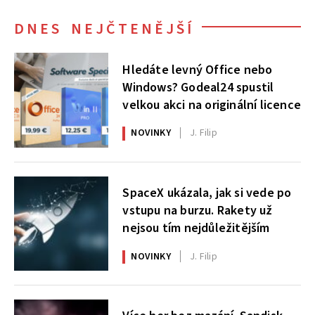
DNES NEJČTENĚJŠÍ
Hledáte levný Office nebo
Windows? Godeal24 spustil
velkou akci na originální licence
NOVINKY
J. Filip
SpaceX ukázala, jak si vede po
vstupu na burzu. Rakety už
nejsou tím nejdůležitějším
NOVINKY
J. Filip