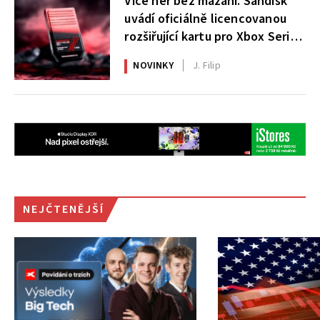
Více her bez mazání. Sandisk
uvádí oficiálně licencovanou
rozšiřující kartu pro Xbox Series
X|S
NOVINKY
J. Filip
NEJČTENĚJŠÍ