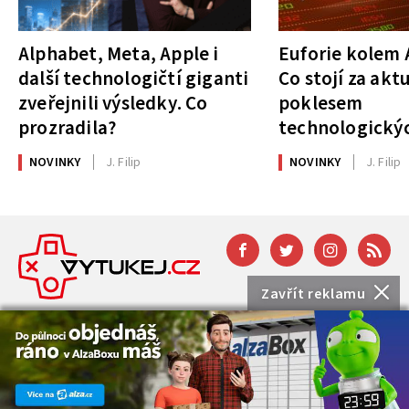
Alphabet, Meta, Apple i
Euforie kolem A
další technologičtí giganti
Co stojí za akt
zveřejnili výsledky. Co
poklesem
prozradila?
technologickýc
NOVINKY
J. Filip
NOVINKY
J. Filip
Zavřít reklamu