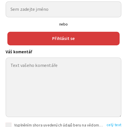
nebo
Přihlásit se
Váš komentář
celý text
Vyplněním shora uvedených údajů beru na vědomí, že společnost TEXT FACTORY s.r.o., sídlem Brno, Durďákova 336/29, Černá Pole, PSČ: 613 00, IČ: 06157831, zapsané u Krajského soudu v Brně, oddíl C, vložka 100399, bude zpracovávat mé osobní údaje uvedené v rámci mnou vyplněného registračního formuláře na základě oprávněných zájmů TEXT FACTORY s.r.o. dle čl. 6 odst. 1 písm. f) GDPR a pro splnění právních povinností (čl. 6 odst. 1 písm. c) GDPR), a to pro tyto účely: nezbytnost zajistit oprávnění návštěvníka webových stránek provozovaných společností TEXT FACTORY s.r.o. přispívat aktivně ke zveřejněným článkům nebo v rámci diskusních fór a výkon práv TEXT FACTORY s.r.o. jako administrátora těchto diskusních fór. Více informací o zpracování osobních údajů a právech lze nalézt v