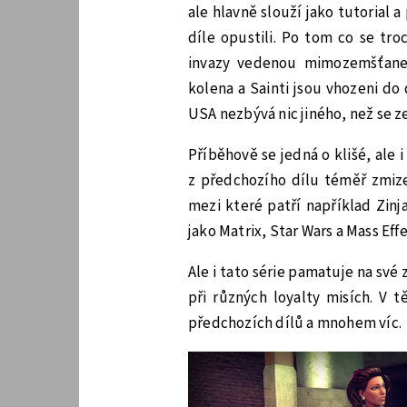
ale hlavně slouží jako tutorial
díle opustili. Po tom co se t
invazy vedenou mimozemšťane
kolena a Sainti jsou vhozeni do
USA nezbývá nic jiného, než se ze
Příběhově se jedná o klišé, ale 
z předchozího dílu téměř zmiz
mezi které patří například Zinj
jako Matrix, Star Wars a Mass Eff
Ale i tato série pamatuje na sv
při různých loyalty misích. V 
předchozích dílů a mnohem víc.