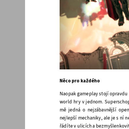
Něco pro každého
Naopak gameplay stojí opravdu za
world hry v jednom. Superschopn
mě jedná o nejzábavnější ope
nejlepší mechaniky, ale je s ní n
řádíte v ulicích a bezmyšlenkovit