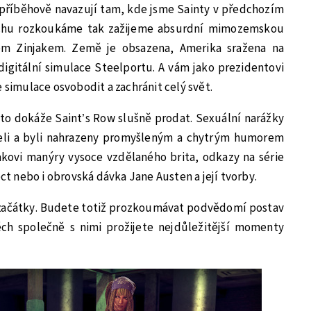
 a příběhově navazují tam, kde jsme Sainty v předchozím
rochu rozkoukáme tak zažijeme absurdní mimozemskou
m Zinjakem. Země je obsazena, Amerika sražena na
 digitální simulace Steelportu. A vám jako prezidentovi
 simulace osvobodit a zachránit celý svět.
i to dokáže Saint’s Row slušně prodat. Sexuální narážky
eli a byli nahrazeny promyšleným a chytrým humorem
akovi manýry vysoce vzdělaného brita, odkazy na série
ect nebo i obrovská dávka Jane Austen a její tvorby.
é začátky. Budete totiž prozkoumávat podvědomí postav
těch společně s nimi prožijete nejdůležitější momenty