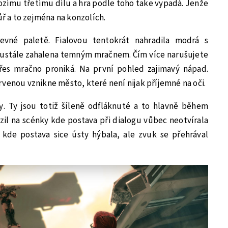
zímu třetímu dílu a hra podle toho take vypadá. Jenže
ůř a to zejména na konzolích.
vné paletě. Fialovou tentokrát nahradila modrá s
eustále zahalena temným mračnem. Čím více narušujete
přes mračno proniká. Na první pohled zajimavý nápad.
venou vznikne město, které není nijak příjemné na oči.
y. Ty jsou totiž šíleně odfláknuté a to hlavně během
azil na scénky kde postava při dialogu vůbec neotvírala
kde postava sice ústy hýbala, ale zvuk se přehrával