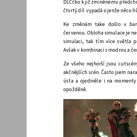
DLCčko k již zmíněnému předcho
čtvrtý díl vypadá o jenže něco h
Ke změnám take došlo v bare
červenou. Obloha simulace je n
simulaci, tak tím více světla 
Avšak v kombinaci s modrou a čer
Ze všeho nejhorší jsou cutscén
akčnějších scén. Často jsem nar
ústa a ojediněle i na momenty 
opožděně.