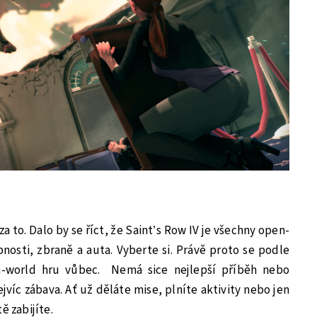
 to. Dalo by se říct, že Saint’s Row IV je všechny open-
osti, zbraně a auta. Vyberte si. Právě proto se podle
n-world hru vůbec. Nemá sice nejlepší příběh nebo
ejvíc zábava. Ať už děláte mise, plníte aktivity nebo jen
ě zabijíte.