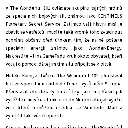
V The Wonderful 101 ovládáte skupinu tajných hrdinů
ze speciálních bojových sil, známou jako CENTINELS
Planetary Secret Service. Zatímco vaší hlavní misí je
zbavit se vetřelců, musíte také kromě toho zvládnout
ochránit občany před útokem tím, že na ně pošlete
speciální energii známou jako Wonder-Energy.
Nakreslíte – li na GamePadu kruh okolo obyvatel, kteří
volají o pomoc, dáte jim tím sílu připojit se k bitvě.
Hideki Kamiya, tvůrce The Wonderful 101 představil
hru ve speciálním nintendo Direct vysílaném 9. srpna.
Představil zde detaily funkcí hry, jako například jak
vytěžit co nejvíce z funkce Unite Morph nebo jak využít
věci, které si můžete obědnat ve Wonderful Mart a
vylepšit tak své schopnosti.
Wonder-Red na sebe bere roli leadera v The Wonderful