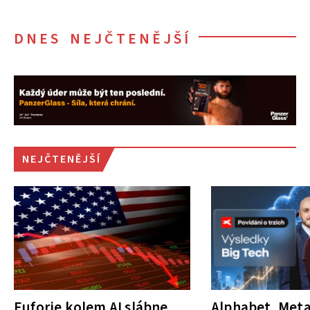
DNES NEJČTENĚJŠÍ
NEJČTENĚJŠÍ
Euforie kolem AI slábne.
Alphabet, Meta