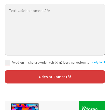
celý text
Vyplněním shora uvedených údajů beru na vědomí, že společnost TEXT FACTORY s.r.o., sídlem Brno, Durďákova 336/29, Černá Pole, PSČ: 613 00, IČ: 06157831, zapsané u Krajského soudu v Brně, oddíl C, vložka 100399, bude zpracovávat mé osobní údaje uvedené v rámci mnou vyplněného registračního formuláře na základě oprávněných zájmů TEXT FACTORY s.r.o. dle čl. 6 odst. 1 písm. f) GDPR a pro splnění právních povinností (čl. 6 odst. 1 písm. c) GDPR), a to pro tyto účely: nezbytnost zajistit oprávnění návštěvníka webových stránek provozovaných společností TEXT FACTORY s.r.o. přispívat aktivně ke zveřejněným článkům nebo v rámci diskusních fór a výkon práv TEXT FACTORY s.r.o. jako administrátora těchto diskusních fór. Více informací o zpracování osobních údajů a právech lze nalézt v