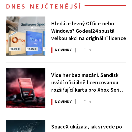
DNES NEJČTENĚJŠÍ
Hledáte levný Office nebo
Windows? Godeal24 spustil
velkou akci na originální licence
NOVINKY
J. Filip
Více her bez mazání. Sandisk
uvádí oficiálně licencovanou
rozšiřující kartu pro Xbox Series
X|S
NOVINKY
J. Filip
SpaceX ukázala, jak si vede po