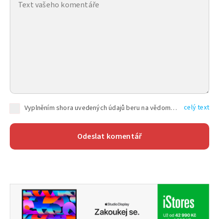
celý text
Vyplněním shora uvedených údajů beru na vědomí, že společnost TEXT FACTORY s.r.o., sídlem Brno, Durďákova 336/29, Černá Pole, PSČ: 613 00, IČ: 06157831, zapsané u Krajského soudu v Brně, oddíl C, vložka 100399, bude zpracovávat mé osobní údaje uvedené v rámci mnou vyplněného registračního formuláře na základě oprávněných zájmů TEXT FACTORY s.r.o. dle čl. 6 odst. 1 písm. f) GDPR a pro splnění právních povinností (čl. 6 odst. 1 písm. c) GDPR), a to pro tyto účely: nezbytnost zajistit oprávnění návštěvníka webových stránek provozovaných společností TEXT FACTORY s.r.o. přispívat aktivně ke zveřejněným článkům nebo v rámci diskusních fór a výkon práv TEXT FACTORY s.r.o. jako administrátora těchto diskusních fór. Více informací o zpracování osobních údajů a právech lze nalézt v