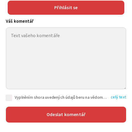
Přihlásit se
Váš komentář
celý text
Vyplněním shora uvedených údajů beru na vědomí, že společnost TEXT FACTORY s.r.o., sídlem Brno, Durďákova 336/29, Černá Pole, PSČ: 613 00, IČ: 06157831, zapsané u Krajského soudu v Brně, oddíl C, vložka 100399, bude zpracovávat mé osobní údaje uvedené v rámci mnou vyplněného registračního formuláře na základě oprávněných zájmů TEXT FACTORY s.r.o. dle čl. 6 odst. 1 písm. f) GDPR a pro splnění právních povinností (čl. 6 odst. 1 písm. c) GDPR), a to pro tyto účely: nezbytnost zajistit oprávnění návštěvníka webových stránek provozovaných společností TEXT FACTORY s.r.o. přispívat aktivně ke zveřejněným článkům nebo v rámci diskusních fór a výkon práv TEXT FACTORY s.r.o. jako administrátora těchto diskusních fór. Více informací o zpracování osobních údajů a právech lze nalézt v