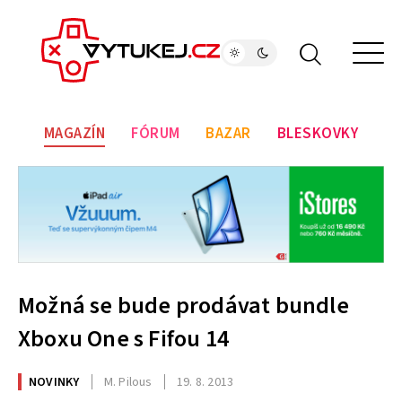
MAGAZÍN
FÓRUM
BAZAR
BLESKOVKY
Možná se bude prodávat bundle
Xboxu One s Fifou 14
NOVINKY
M. Pilous
19. 8. 2013