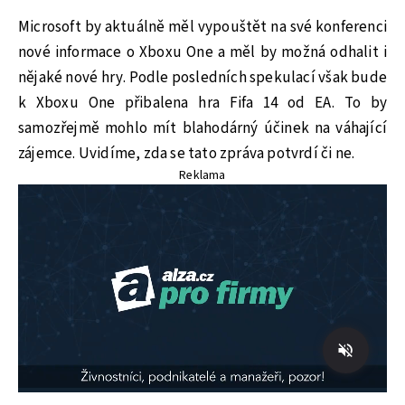
Microsoft by aktuálně měl vypouštět na své konferenci
nové informace o Xboxu One a měl by možná odhalit i
nějaké nové hry. Podle posledních spekulací však bude
k Xboxu One přibalena hra Fifa 14 od EA. To by
samozřejmě mohlo mít blahodárný účinek na váhající
zájemce. Uvidíme, zda se tato zpráva potvrdí či ne.
Reklama