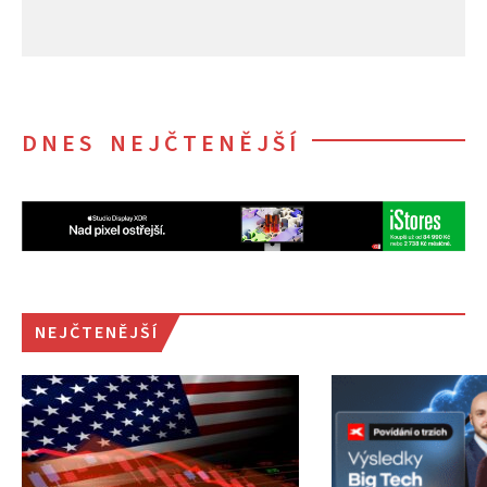
DNES NEJČTENĚJŠÍ
NEJČTENĚJŠÍ