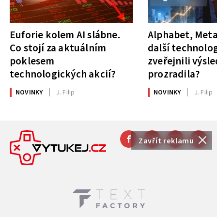
Euforie kolem AI slábne.
Alphabet, Meta
Co stojí za aktuálním
další technolog
poklesem
zveřejnili výsl
technologických akcií?
prozradila?
NOVINKY
J. Filip
NOVINKY
J. Filip
Zavřít reklamu