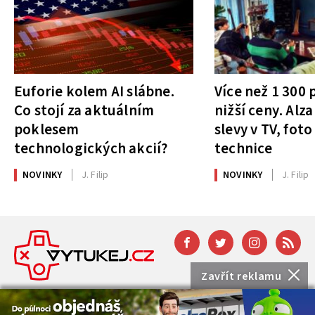
Euforie kolem AI slábne.
Více než 1 300
Co stojí za aktuálním
nižší ceny. Alza
poklesem
slevy v TV, foto
technologických akcií?
technice
NOVINKY
J. Filip
NOVINKY
J. Filip
Zavřít reklamu