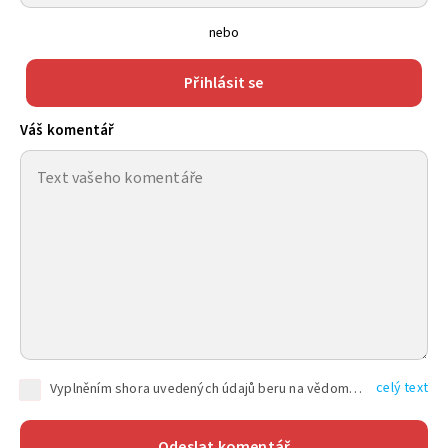
nebo
Přihlásit se
Váš komentář
celý text
Vyplněním shora uvedených údajů beru na vědomí, že společnost TEXT FACTORY s.r.o., sídlem Brno, Durďákova 336/29, Černá Pole, PSČ: 613 00, IČ: 06157831, zapsané u Krajského soudu v Brně, oddíl C, vložka 100399, bude zpracovávat mé osobní údaje uvedené v rámci mnou vyplněného registračního formuláře na základě oprávněných zájmů TEXT FACTORY s.r.o. dle čl. 6 odst. 1 písm. f) GDPR a pro splnění právních povinností (čl. 6 odst. 1 písm. c) GDPR), a to pro tyto účely: nezbytnost zajistit oprávnění návštěvníka webových stránek provozovaných společností TEXT FACTORY s.r.o. přispívat aktivně ke zveřejněným článkům nebo v rámci diskusních fór a výkon práv TEXT FACTORY s.r.o. jako administrátora těchto diskusních fór. Více informací o zpracování osobních údajů a právech lze nalézt v