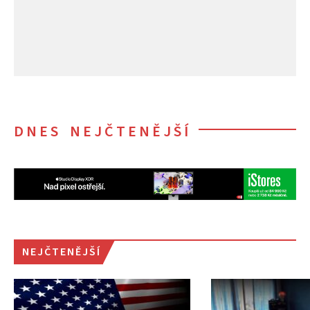
DNES NEJČTENĚJŠÍ
NEJČTENĚJŠÍ