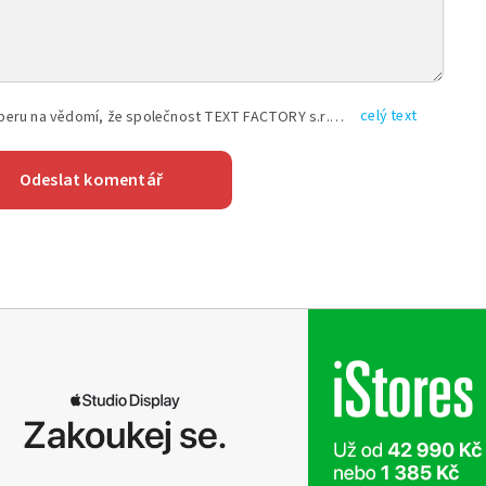
celý text
Vyplněním shora uvedených údajů beru na vědomí, že společnost TEXT FACTORY s.r.o., sídlem Brno, Durďákova 336/29, Černá Pole, PSČ: 613 00, IČ: 06157831, zapsané u Krajského soudu v Brně, oddíl C, vložka 100399, bude zpracovávat mé osobní údaje uvedené v rámci mnou vyplněného registračního formuláře na základě oprávněných zájmů TEXT FACTORY s.r.o. dle čl. 6 odst. 1 písm. f) GDPR a pro splnění právních povinností (čl. 6 odst. 1 písm. c) GDPR), a to pro tyto účely: nezbytnost zajistit oprávnění návštěvníka webových stránek provozovaných společností TEXT FACTORY s.r.o. přispívat aktivně ke zveřejněným článkům nebo v rámci diskusních fór a výkon práv TEXT FACTORY s.r.o. jako administrátora těchto diskusních fór. Více informací o zpracování osobních údajů a právech lze nalézt v