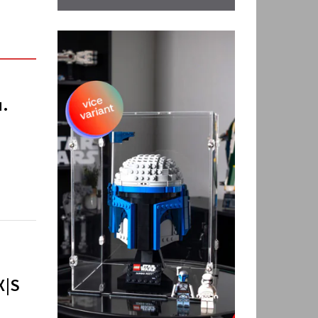
u.
X|S