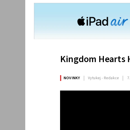
Kingdom Hearts H
NOVINKY
Vytukej - Redakce
7