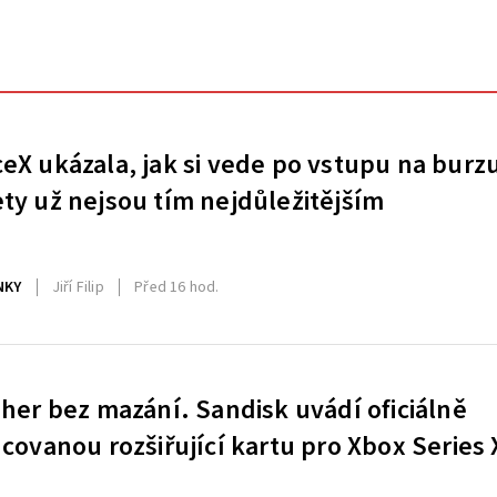
eX ukázala, jak si vede po vstupu na burz
ty už nejsou tím nejdůležitějším
NKY
Jiří Filip
Před 16 hod.
 her bez mazání. Sandisk uvádí oficiálně
ncovanou rozšiřující kartu pro Xbox Series 