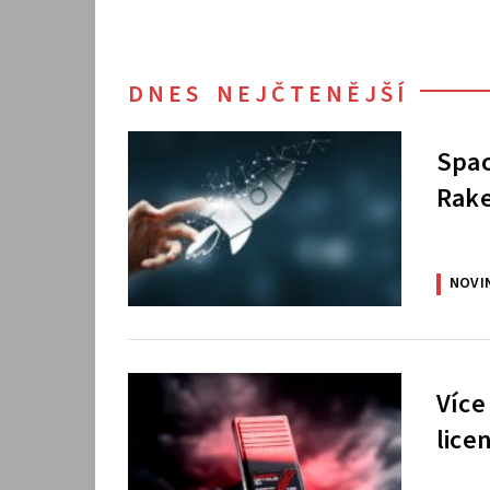
DNES NEJČTENĚJŠÍ
Spac
Rake
NOVI
Více
lice