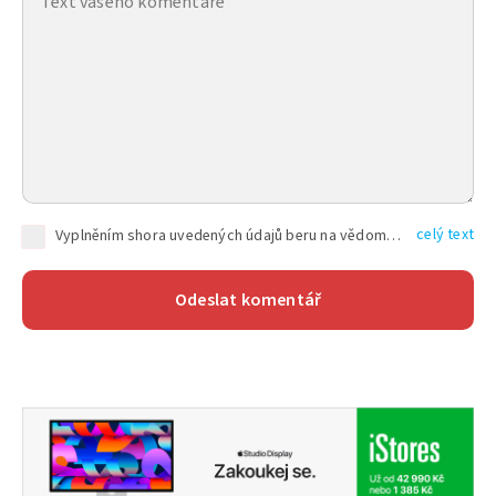
celý text
Vyplněním shora uvedených údajů beru na vědomí, že společnost TEXT FACTORY s.r.o., sídlem Brno, Durďákova 336/29, Černá Pole, PSČ: 613 00, IČ: 06157831, zapsané u Krajského soudu v Brně, oddíl C, vložka 100399, bude zpracovávat mé osobní údaje uvedené v rámci mnou vyplněného registračního formuláře na základě oprávněných zájmů TEXT FACTORY s.r.o. dle čl. 6 odst. 1 písm. f) GDPR a pro splnění právních povinností (čl. 6 odst. 1 písm. c) GDPR), a to pro tyto účely: nezbytnost zajistit oprávnění návštěvníka webových stránek provozovaných společností TEXT FACTORY s.r.o. přispívat aktivně ke zveřejněným článkům nebo v rámci diskusních fór a výkon práv TEXT FACTORY s.r.o. jako administrátora těchto diskusních fór. Více informací o zpracování osobních údajů a právech lze nalézt v