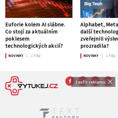
Euforie kolem AI slábne.
Alphabet, Meta
Co stojí za aktuálním
další technolog
poklesem
zveřejnili výsl
technologických akcií?
prozradila?
NOVINKY
J. Filip
NOVINKY
J. Filip
Zavřít reklamu