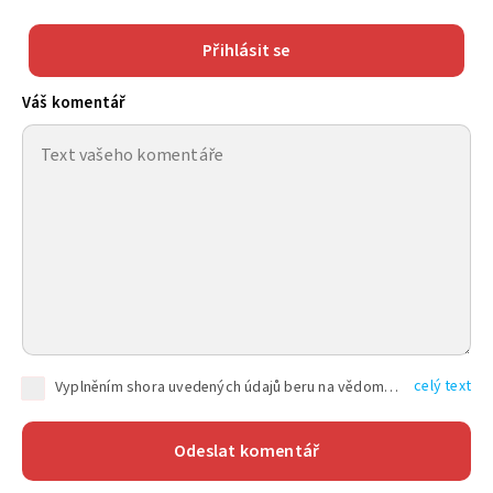
Přihlásit se
Váš komentář
celý text
Vyplněním shora uvedených údajů beru na vědomí, že společnost TEXT FACTORY s.r.o., sídlem Brno, Durďákova 336/29, Černá Pole, PSČ: 613 00, IČ: 06157831, zapsané u Krajského soudu v Brně, oddíl C, vložka 100399, bude zpracovávat mé osobní údaje uvedené v rámci mnou vyplněného registračního formuláře na základě oprávněných zájmů TEXT FACTORY s.r.o. dle čl. 6 odst. 1 písm. f) GDPR a pro splnění právních povinností (čl. 6 odst. 1 písm. c) GDPR), a to pro tyto účely: nezbytnost zajistit oprávnění návštěvníka webových stránek provozovaných společností TEXT FACTORY s.r.o. přispívat aktivně ke zveřejněným článkům nebo v rámci diskusních fór a výkon práv TEXT FACTORY s.r.o. jako administrátora těchto diskusních fór. Více informací o zpracování osobních údajů a právech lze nalézt v