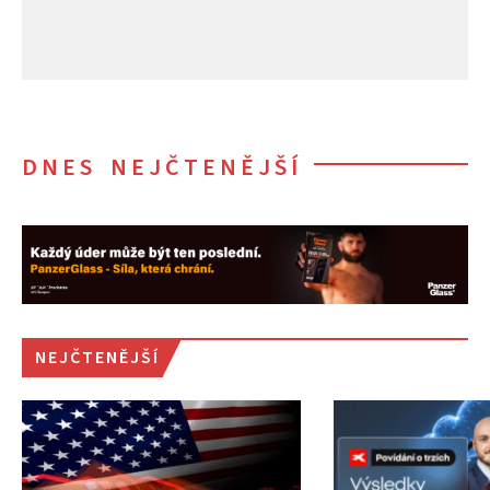
DNES NEJČTENĚJŠÍ
NEJČTENĚJŠÍ