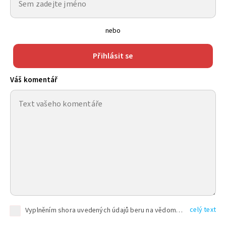
nebo
Přihlásit se
Váš komentář
celý text
Vyplněním shora uvedených údajů beru na vědomí, že společnost TEXT FACTORY s.r.o., sídlem Brno, Durďákova 336/29, Černá Pole, PSČ: 613 00, IČ: 06157831, zapsané u Krajského soudu v Brně, oddíl C, vložka 100399, bude zpracovávat mé osobní údaje uvedené v rámci mnou vyplněného registračního formuláře na základě oprávněných zájmů TEXT FACTORY s.r.o. dle čl. 6 odst. 1 písm. f) GDPR a pro splnění právních povinností (čl. 6 odst. 1 písm. c) GDPR), a to pro tyto účely: nezbytnost zajistit oprávnění návštěvníka webových stránek provozovaných společností TEXT FACTORY s.r.o. přispívat aktivně ke zveřejněným článkům nebo v rámci diskusních fór a výkon práv TEXT FACTORY s.r.o. jako administrátora těchto diskusních fór. Více informací o zpracování osobních údajů a právech lze nalézt v