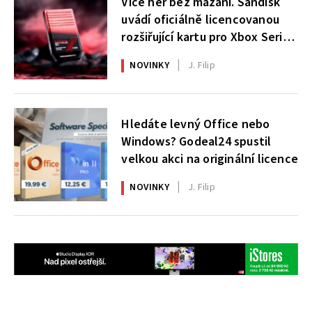
Více her bez mazání. Sandisk
uvádí oficiálně licencovanou
rozšiřující kartu pro Xbox Series
X|S
NOVINKY
J. Filip
Hledáte levný Office nebo
Windows? Godeal24 spustil
velkou akci na originální licence
NOVINKY
J. Filip