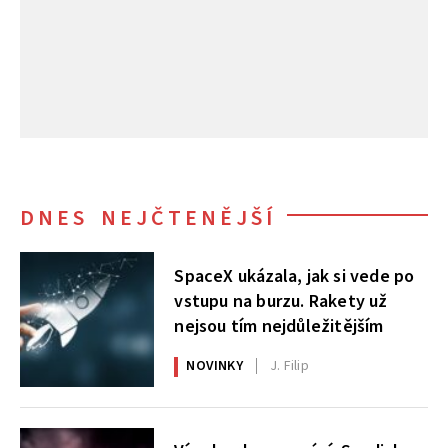
DNES NEJČTENĚJŠÍ
SpaceX ukázala, jak si vede po
vstupu na burzu. Rakety už
nejsou tím nejdůležitějším
NOVINKY
J. Filip