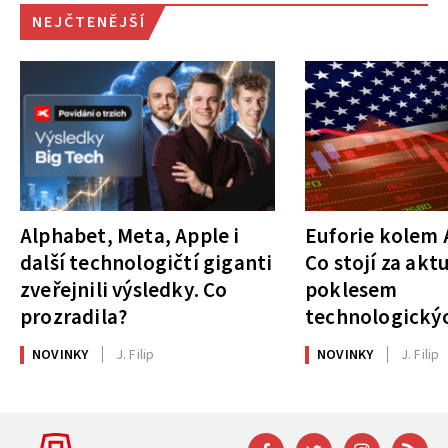
NEJČTENĚJŠÍ
Alphabet, Meta, Apple i
Euforie kolem A
další technologičtí giganti
Co stojí za akt
zveřejnili výsledky. Co
poklesem
prozradila?
technologickýc
NOVINKY
J. Filip
NOVINKY
J. Filip