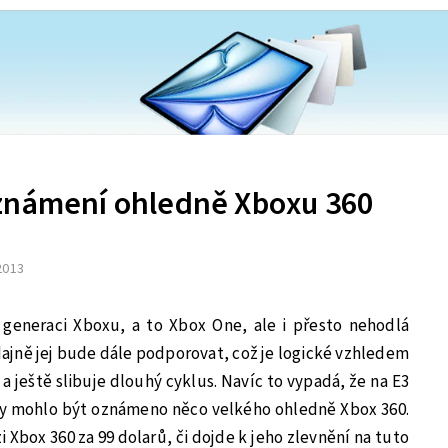
známení ohledně Xboxu 360
 2013
u generaci Xboxu, a to Xbox One, ale i přesto nehodlá
Údajně jej bude dále podporovat, což je logické vzhledem
a ještě slibuje dlouhý cyklus. Navíc to vypadá, že na E3
y mohlo být oznámeno něco velkého ohledně Xbox 360.
i Xbox 360 za 99 dolarů, či dojde k jeho zlevnění na tuto