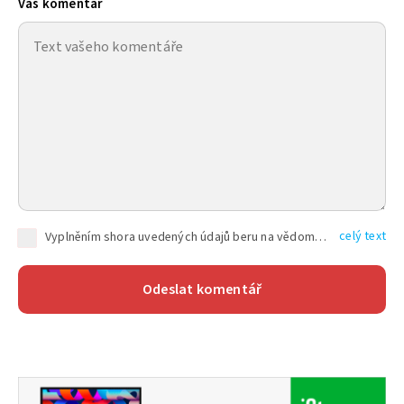
Váš komentář
celý text
Vyplněním shora uvedených údajů beru na vědomí, že společnost TEXT FACTORY s.r.o., sídlem Brno, Durďákova 336/29, Černá Pole, PSČ: 613 00, IČ: 06157831, zapsané u Krajského soudu v Brně, oddíl C, vložka 100399, bude zpracovávat mé osobní údaje uvedené v rámci mnou vyplněného registračního formuláře na základě oprávněných zájmů TEXT FACTORY s.r.o. dle čl. 6 odst. 1 písm. f) GDPR a pro splnění právních povinností (čl. 6 odst. 1 písm. c) GDPR), a to pro tyto účely: nezbytnost zajistit oprávnění návštěvníka webových stránek provozovaných společností TEXT FACTORY s.r.o. přispívat aktivně ke zveřejněným článkům nebo v rámci diskusních fór a výkon práv TEXT FACTORY s.r.o. jako administrátora těchto diskusních fór. Více informací o zpracování osobních údajů a právech lze nalézt v