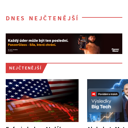
DNES NEJČTENĚJŠÍ
NEJČTENĚJŠÍ