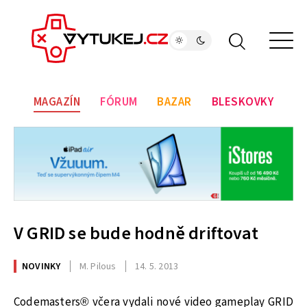
MAGAZÍN
FÓRUM
BAZAR
BLESKOVKY
V GRID se bude hodně driftovat
NOVINKY
M. Pilous
14. 5. 2013
Codemasters® včera vydali nové video gameplay GRID