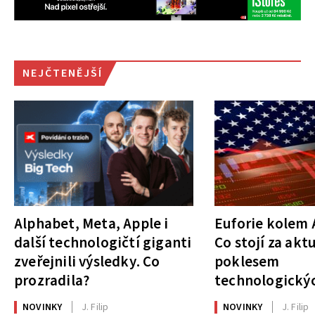
NEJČTENĚJŠÍ
Alphabet, Meta, Apple i
Euforie kolem A
další technologičtí giganti
Co stojí za akt
zveřejnili výsledky. Co
poklesem
prozradila?
technologickýc
NOVINKY
J. Filip
NOVINKY
J. Filip