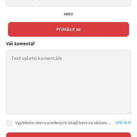
nebo
Přihlásit se
Váš komentář
celý text
Vyplněním shora uvedených údajů beru na vědomí, že společnost TEXT FACTORY s.r.o., sídlem Brno, Durďákova 336/29, Černá Pole, PSČ: 613 00, IČ: 06157831, zapsané u Krajského soudu v Brně, oddíl C, vložka 100399, bude zpracovávat mé osobní údaje uvedené v rámci mnou vyplněného registračního formuláře na základě oprávněných zájmů TEXT FACTORY s.r.o. dle čl. 6 odst. 1 písm. f) GDPR a pro splnění právních povinností (čl. 6 odst. 1 písm. c) GDPR), a to pro tyto účely: nezbytnost zajistit oprávnění návštěvníka webových stránek provozovaných společností TEXT FACTORY s.r.o. přispívat aktivně ke zveřejněným článkům nebo v rámci diskusních fór a výkon práv TEXT FACTORY s.r.o. jako administrátora těchto diskusních fór. Více informací o zpracování osobních údajů a právech lze nalézt v