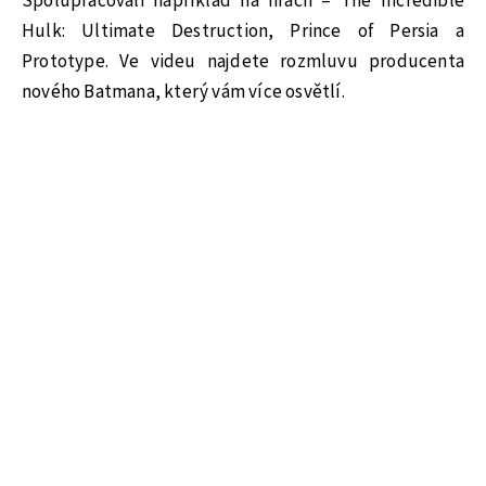
Spolupracovali například na hrách – The Incredible
Hulk: Ultimate Destruction, Prince of Persia a
Prototype. Ve videu najdete rozmluvu producenta
nového Batmana, který vám více osvětlí.