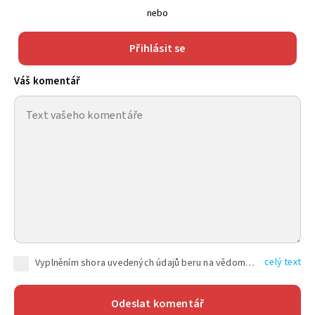
nebo
Přihlásit se
Váš komentář
celý text
Vyplněním shora uvedených údajů beru na vědomí, že společnost TEXT FACTORY s.r.o., sídlem Brno, Durďákova 336/29, Černá Pole, PSČ: 613 00, IČ: 06157831, zapsané u Krajského soudu v Brně, oddíl C, vložka 100399, bude zpracovávat mé osobní údaje uvedené v rámci mnou vyplněného registračního formuláře na základě oprávněných zájmů TEXT FACTORY s.r.o. dle čl. 6 odst. 1 písm. f) GDPR a pro splnění právních povinností (čl. 6 odst. 1 písm. c) GDPR), a to pro tyto účely: nezbytnost zajistit oprávnění návštěvníka webových stránek provozovaných společností TEXT FACTORY s.r.o. přispívat aktivně ke zveřejněným článkům nebo v rámci diskusních fór a výkon práv TEXT FACTORY s.r.o. jako administrátora těchto diskusních fór. Více informací o zpracování osobních údajů a právech lze nalézt v