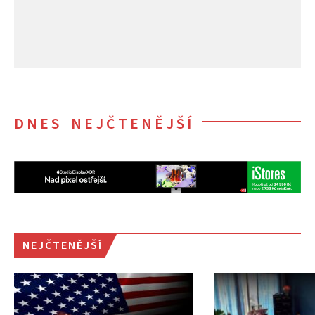
DNES NEJČTENĚJŠÍ
NEJČTENĚJŠÍ