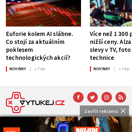
Euforie kolem AI slábne.
Více než 1 300
Co stojí za aktuálním
nižší ceny. Alza
poklesem
slevy v TV, foto
technologických akcií?
technice
NOVINKY
J. Filip
NOVINKY
J. Filip
Zavřít reklamu