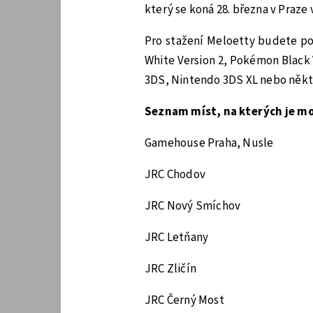
který se koná 28. března v Praze
Pro stažení Meloetty budete p
White Version 2, Pokémon Black
3DS, Nintendo 3DS XL nebo někt
Seznam míst, na kterých je 
Gamehouse Praha, Nusle
JRC Chodov
JRC Nový Smíchov
JRC Letňany
JRC Zličín
JRC Černý Most