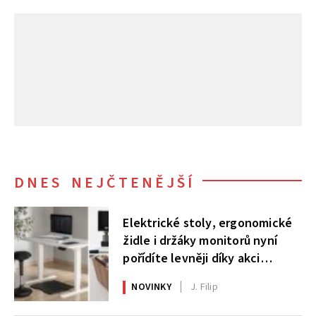
DNES NEJČTENĚJŠÍ
Elektrické stoly, ergonomické
židle i držáky monitorů nyní
pořídíte levněji díky akci
AlzaErgo
NOVINKY
J. Filip