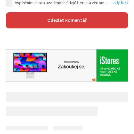
celý text
Vyplněním shora uvedených údajů beru na vědomí, že společnost TEXT FACTORY s.r.o., sídlem Brno, Durďákova 336/29, Černá Pole, PSČ: 613 00, IČ: 06157831, zapsané u Krajského soudu v Brně, oddíl C, vložka 100399, bude zpracovávat mé osobní údaje uvedené v rámci mnou vyplněného registračního formuláře na základě oprávněných zájmů TEXT FACTORY s.r.o. dle čl. 6 odst. 1 písm. f) GDPR a pro splnění právních povinností (čl. 6 odst. 1 písm. c) GDPR), a to pro tyto účely: nezbytnost zajistit oprávnění návštěvníka webových stránek provozovaných společností TEXT FACTORY s.r.o. přispívat aktivně ke zveřejněným článkům nebo v rámci diskusních fór a výkon práv TEXT FACTORY s.r.o. jako administrátora těchto diskusních fór. Více informací o zpracování osobních údajů a právech lze nalézt v