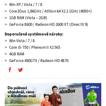
>
Win XP / Vista / 7 / 8
>
Core2Duo 1,86GHz / Athlon 64 X2 2.1GHz (4050+)
>
1GB RAM (Vista – 2GB)
>
GeForce 8600 / Radeon HD 2600 XT (DirectX 9)
Doporučené systémové nároky:
>
Win Vista / 7 / 8
>
Core i5-750 / Phenom II X2 565
>
4GB RAM
>
GeForce 480GTX / Radeon HD 4870