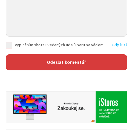
celý text
Vyplněním shora uvedených údajů beru na vědomí, že společnost TEXT FACTORY s.r.o., sídlem Brno, Durďákova 336/29, Černá Pole, PSČ: 613 00, IČ: 06157831, zapsané u Krajského soudu v Brně, oddíl C, vložka 100399, bude zpracovávat mé osobní údaje uvedené v rámci mnou vyplněného registračního formuláře na základě oprávněných zájmů TEXT FACTORY s.r.o. dle čl. 6 odst. 1 písm. f) GDPR a pro splnění právních povinností (čl. 6 odst. 1 písm. c) GDPR), a to pro tyto účely: nezbytnost zajistit oprávnění návštěvníka webových stránek provozovaných společností TEXT FACTORY s.r.o. přispívat aktivně ke zveřejněným článkům nebo v rámci diskusních fór a výkon práv TEXT FACTORY s.r.o. jako administrátora těchto diskusních fór. Více informací o zpracování osobních údajů a právech lze nalézt v