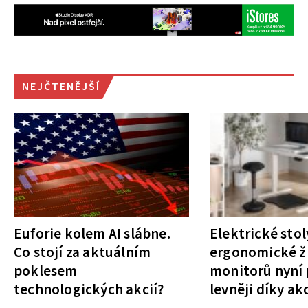
NEJČTENĚJŠÍ
Euforie kolem AI slábne.
Elektrické stol
Co stojí za aktuálním
ergonomické ži
poklesem
monitorů nyní 
technologických akcií?
levněji díky ak