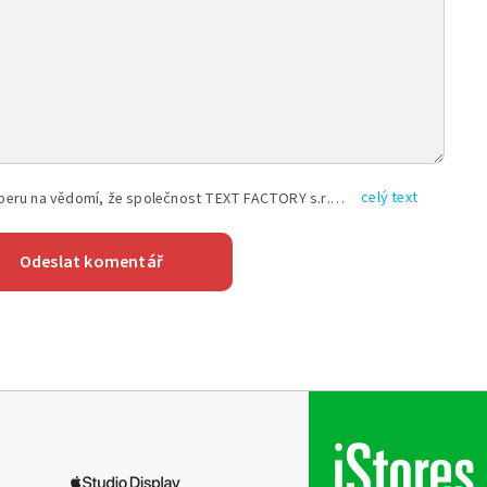
celý text
Vyplněním shora uvedených údajů beru na vědomí, že společnost TEXT FACTORY s.r.o., sídlem Brno, Durďákova 336/29, Černá Pole, PSČ: 613 00, IČ: 06157831, zapsané u Krajského soudu v Brně, oddíl C, vložka 100399, bude zpracovávat mé osobní údaje uvedené v rámci mnou vyplněného registračního formuláře na základě oprávněných zájmů TEXT FACTORY s.r.o. dle čl. 6 odst. 1 písm. f) GDPR a pro splnění právních povinností (čl. 6 odst. 1 písm. c) GDPR), a to pro tyto účely: nezbytnost zajistit oprávnění návštěvníka webových stránek provozovaných společností TEXT FACTORY s.r.o. přispívat aktivně ke zveřejněným článkům nebo v rámci diskusních fór a výkon práv TEXT FACTORY s.r.o. jako administrátora těchto diskusních fór. Více informací o zpracování osobních údajů a právech lze nalézt v