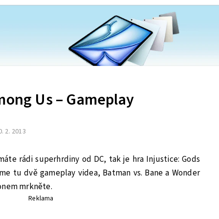
Among Us – Gameplay
0. 2. 2013
áte rádi superhrdiny od DC, tak je hra Injustice: Gods
áme tu dvě gameplay videa, Batman vs. Bane a Wonder
honem mrkněte.
Reklama