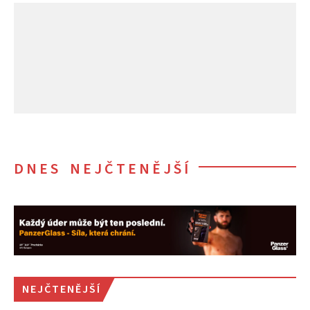
DNES NEJČTENĚJŠÍ
NEJČTENĚJŠÍ