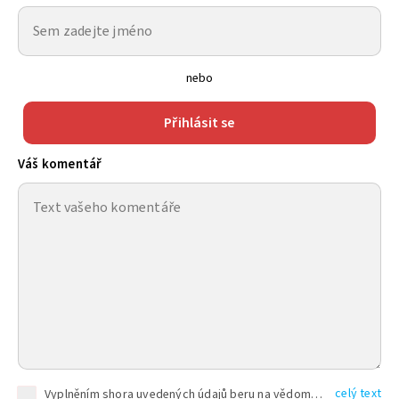
nebo
Přihlásit se
Váš komentář
celý text
Vyplněním shora uvedených údajů beru na vědomí, že společnost TEXT FACTORY s.r.o., sídlem Brno, Durďákova 336/29, Černá Pole, PSČ: 613 00, IČ: 06157831, zapsané u Krajského soudu v Brně, oddíl C, vložka 100399, bude zpracovávat mé osobní údaje uvedené v rámci mnou vyplněného registračního formuláře na základě oprávněných zájmů TEXT FACTORY s.r.o. dle čl. 6 odst. 1 písm. f) GDPR a pro splnění právních povinností (čl. 6 odst. 1 písm. c) GDPR), a to pro tyto účely: nezbytnost zajistit oprávnění návštěvníka webových stránek provozovaných společností TEXT FACTORY s.r.o. přispívat aktivně ke zveřejněným článkům nebo v rámci diskusních fór a výkon práv TEXT FACTORY s.r.o. jako administrátora těchto diskusních fór. Více informací o zpracování osobních údajů a právech lze nalézt v