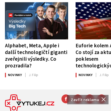
Alphabet, Meta, Apple i
Euforie kolem A
další technologičtí giganti
Co stojí za akt
zveřejnili výsledky. Co
poklesem
prozradila?
technologickýc
NOVINKY
J. Filip
NOVINKY
J. Filip
Zavřít reklamu