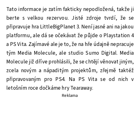
Tato informace je zatím fakticky nepodložená, takže ji
berte s velkou rezervou. Jisté zdroje tvrdí, že se
připravuje hra LittleBigPlanet 3. Není jasné ani na jakou
platformu, ale dá se očekávat že půjde o Playstation 4
a PS Vita. Zajímavé ale je to, že na hře údajně nepracuje
tým Media Molecule, ale studio Sumo Digital. Media
Molecule již dříve prohlásili, že se chtějí věnovat jiným,
zcela novým a nápaditým projektům, zřejmě taktéž
připravovaným pro PS4. Na PS Vita se od nich v
letošním roce dočkáme hry Tearaway.
Reklama