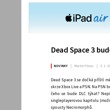
Dead Space 3 bu
NOVINKY
Martin Pilous
5. 2. 
Dead Space 3 se dočká příští m
skrze Xbox Live a PSN. Na PSN b
čeho se bude DLC týkat? Nepů
singleplayerovou kapitolu (možno
spousty Necromorphů.