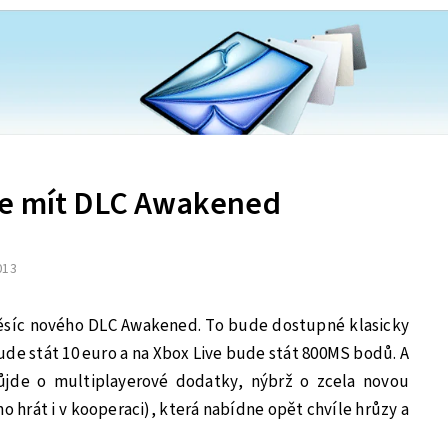
de mít DLC Awakened
2013
ěsíc nového DLC Awakened. To bude dostupné klasicky
ude stát 10 euro a na Xbox Live bude stát 800MS bodů. A
jde o multiplayerové dodatky, nýbrž o zcela novou
 hrát i v kooperaci), která nabídne opět chvíle hrůzy a