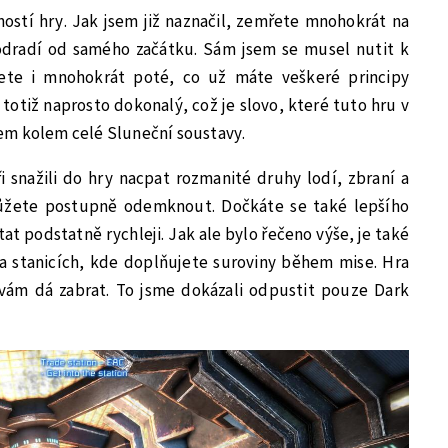
ností hry. Jak jsem již naznačil, zemřete mnohokrát na
odradí od samého začátku. Sám jsem se musel nutit k
te i mnohokrát poté, co už máte veškeré principy
totiž naprosto dokonalý, což je slovo, které tuto hru v
em kolem celé Sluneční soustavy.
 snažili do hry nacpat rozmanité druhy lodí, zbraní a
můžete postupně odemknout. Dočkáte se také lepšího
tat podstatně rychleji. Jak ale bylo řečeno výše, je také
 stanicích, kde doplňujete suroviny během mise. Hra
vám dá zabrat. To jsme dokázali odpustit pouze Dark