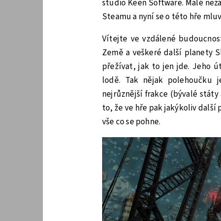
studio Keen Software. Malé nezá
Steamu a nyní se o této hře mluv
Vítejte ve vzdálené budoucnost
Země a veškeré další planety Sl
přežívat, jak to jen jde. Jeho 
lodě. Tak nějak polehoučku j
nejrůznější frakce (bývalé státy
to, že ve hře pak jakýkoliv další
vše co se pohne.