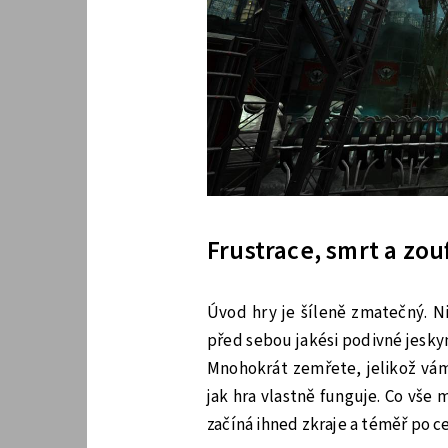
Frustrace, smrt a zouf
Úvod hry je šíleně zmatečný. N
před sebou jakési podivné jeskyn
Mnohokrát zemřete, jelikož vám
jak hra vlastně funguje. Co vše m
začíná ihned zkraje a téměř po ce