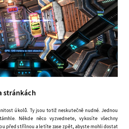
 stránkách
anitost úkolů. Ty jsou totiž neskutečně nudné. Jednou
ámhle. Někde něco vyzvednete, vykosíte všechny
u před střílnou a letíte zase zpět, abyste mohli dostat