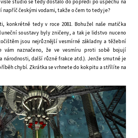
vislé studio se tedy dostalo do popředí po úspěchu na
í napříč českými vodami, takže o čem to tedy je?
i, konkrétně tedy v roce 2081. Bohužel naše matička
uneční soustavy byly zničeny, a tak je lidstvo nuceno
útočištěm jsou nejrůznější vesmírné základny a těžební
e vám naznačeno, že ve vesmíru proti sobě bojují
 a národnosti, další různé frakce atd.). Jenže smutné je
 příběh chybí. Zkrátka se vrhnete do kokpitu a střílíte na