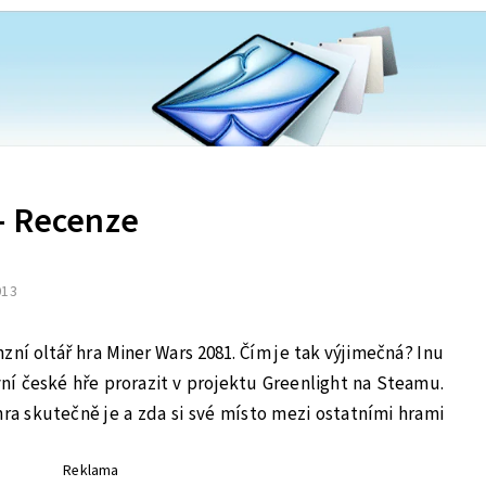
– Recenze
013
ní oltář hra Miner Wars 2081. Čím je tak výjimečná? Inu
rvní české hře prorazit v projektu Greenlight na Steamu.
a skutečně je a zda si své místo mezi ostatními hrami
Reklama