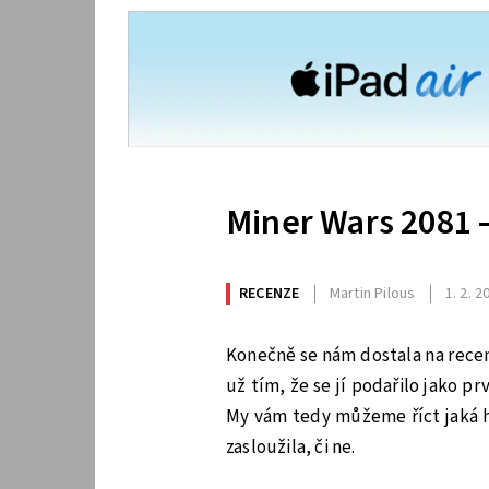
Miner Wars 2081 
RECENZE
Martin Pilous
1. 2. 2
Konečně se nám dostala na recenz
už tím, že se jí podařilo jako p
My vám tedy můžeme říct jaká hr
zasloužila, či ne.