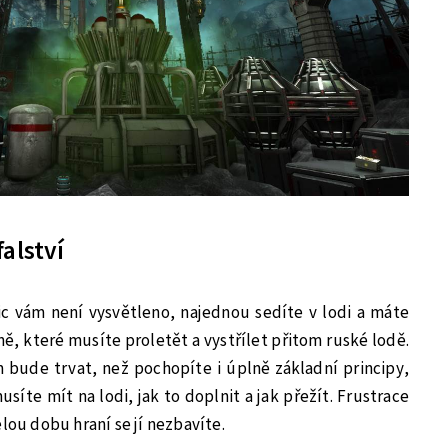
alství
ic vám není vysvětleno, najednou sedíte v lodi a máte
ě, které musíte proletět a vystřílet přitom ruské lodě.
 bude trvat, než pochopíte i úplně základní principy,
usíte mít na lodi, jak to doplnit a jak přežít. Frustrace
lou dobu hraní se jí nezbavíte.