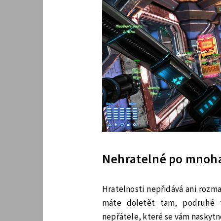
Nehratelné po mnoha
Hratelnosti nepřidává ani rozm
máte doletět tam, podruhé t
nepřátele, které se vám naskytno