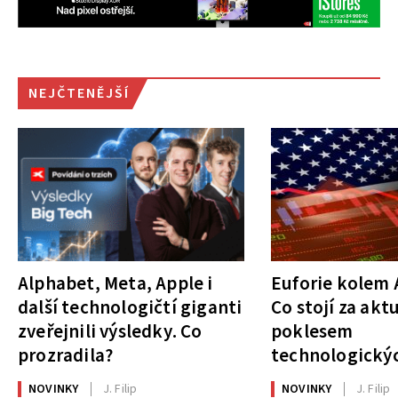
NEJČTENĚJŠÍ
Alphabet, Meta, Apple i
Euforie kolem A
další technologičtí giganti
Co stojí za akt
zveřejnili výsledky. Co
poklesem
prozradila?
technologickýc
NOVINKY
J. Filip
NOVINKY
J. Filip