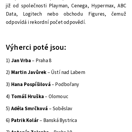
již od společnosti Playman, Cenega, Hypermax, ABC
Data, Logitech nebo obchodu Figures, čemuž
odpovídá i rekordní počet odpovědí.
Výherci poté jsou:
1)
Jan Vrba
– Praha 8
2)
Martin Javůrek
– Ústí nad Labem
3)
Hana Pospíšilová
– Podbořany
4)
Tomáš Hruška
– Olomouc
5)
Adéla Smrčková
– Soběslav
6)
Patrik Kolár
– Banská Bystrica