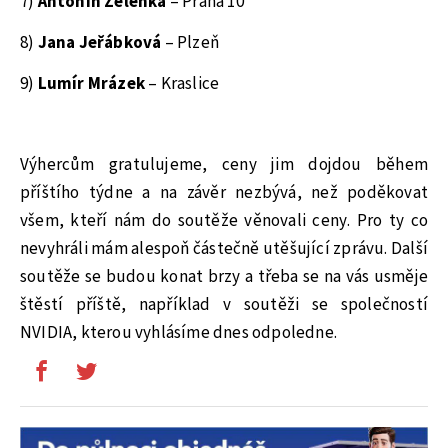
7)
Antonín Zelenka
– Praha 10
8)
Jana Jeřábková
– Plzeň
9)
Lumír Mrázek
– Kraslice
Výhercům gratulujeme, ceny jim dojdou během
příštího týdne a na závěr nezbývá, než poděkovat
všem, kteří nám do soutěže věnovali ceny. Pro ty co
nevyhráli mám alespoň částečně utěšující zprávu. Další
soutěže se budou konat brzy a třeba se na vás usměje
štěstí příště, například v soutěži se společností
NVIDIA, kterou vyhlásíme dnes odpoledne.