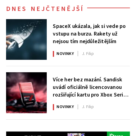
DNES NEJČTENĚJŠÍ
SpaceX ukázala, jak si vede po
vstupu na burzu. Rakety už
nejsou tím nejdůležitějším
NOVINKY
J. Filip
Více her bez mazání. Sandisk
uvádí oficiálně licencovanou
rozšiřující kartu pro Xbox Series
X|S
NOVINKY
J. Filip