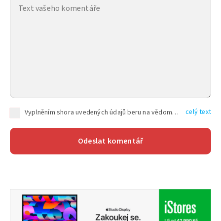
celý text
Vyplněním shora uvedených údajů beru na vědomí, že společnost TEXT FACTORY s.r.o., sídlem Brno, Durďákova 336/29, Černá Pole, PSČ: 613 00, IČ: 06157831, zapsané u Krajského soudu v Brně, oddíl C, vložka 100399, bude zpracovávat mé osobní údaje uvedené v rámci mnou vyplněného registračního formuláře na základě oprávněných zájmů TEXT FACTORY s.r.o. dle čl. 6 odst. 1 písm. f) GDPR a pro splnění právních povinností (čl. 6 odst. 1 písm. c) GDPR), a to pro tyto účely: nezbytnost zajistit oprávnění návštěvníka webových stránek provozovaných společností TEXT FACTORY s.r.o. přispívat aktivně ke zveřejněným článkům nebo v rámci diskusních fór a výkon práv TEXT FACTORY s.r.o. jako administrátora těchto diskusních fór. Více informací o zpracování osobních údajů a právech lze nalézt v