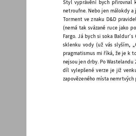
Styl vyprávění bych přirovnal 
netroufne. Nebo jen málokdy a j
Torment ve znaku D&D pravidel.
(nemá tak svázané ruce jako pok
Fargo. Já bych si soka Baldur´s
sklenku vody (už vás slyším, „
pragmatismus mi říká, že je k t
nejsou jen drby. Po Wastelandu 
díl vylepšené verze je již venk
zapovězeného místa nemrtvých 