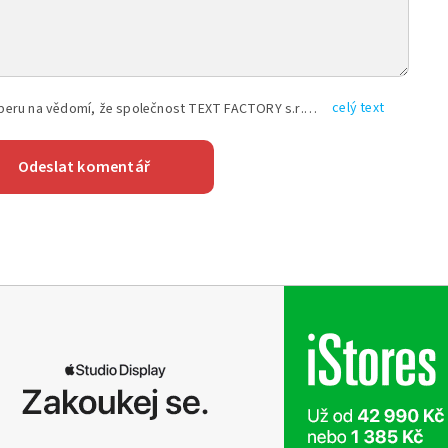
celý text
Vyplněním shora uvedených údajů beru na vědomí, že společnost TEXT FACTORY s.r.o., sídlem Brno, Durďákova 336/29, Černá Pole, PSČ: 613 00, IČ: 06157831, zapsané u Krajského soudu v Brně, oddíl C, vložka 100399, bude zpracovávat mé osobní údaje uvedené v rámci mnou vyplněného registračního formuláře na základě oprávněných zájmů TEXT FACTORY s.r.o. dle čl. 6 odst. 1 písm. f) GDPR a pro splnění právních povinností (čl. 6 odst. 1 písm. c) GDPR), a to pro tyto účely: nezbytnost zajistit oprávnění návštěvníka webových stránek provozovaných společností TEXT FACTORY s.r.o. přispívat aktivně ke zveřejněným článkům nebo v rámci diskusních fór a výkon práv TEXT FACTORY s.r.o. jako administrátora těchto diskusních fór. Více informací o zpracování osobních údajů a právech lze nalézt v