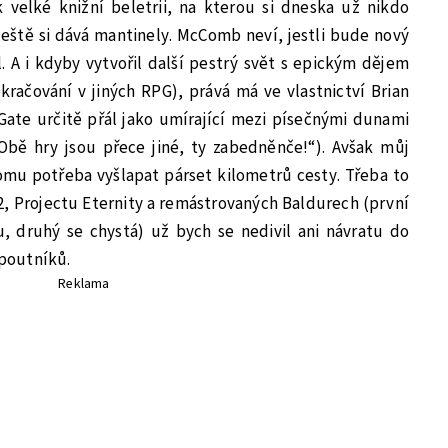
k velké knižní beletrii, na kterou si dneska už nikdo
eště si dává mantinely. McComb neví, jestli bude nový
 A i kdyby vytvořil další pestrý svět s epickým dějem
račování v jiných RPG), prává má ve vlastnictví Brian
 Gate určitě přál jako umírající mezi písečnými dunami
Obě hry jsou přece jiné, ty zabedněnče!“). Avšak můj
omu potřeba vyšlapat párset kilometrů cesty. Třeba to
2, Projectu Eternity a remástrovaných Baldurech (první
u, druhý se chystá) už bych se nedivil ani návratu do
poutníků.
Reklama