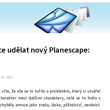
e udělat nový Planescape:
. 12. 2012
 víte, že vše se to točilo o prokletém, který si utvářel
charakter mezi dalšími charaktery, celé se to hrálo s
chyběly emoce jako zrada, láska, přátelství, nenávist.