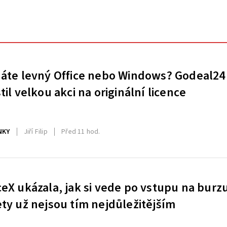
áte levný Office nebo Windows? Godeal24
til velkou akci na originální licence
NKY
Jiří Filip
Před 11 hod.
eX ukázala, jak si vede po vstupu na burz
ty už nejsou tím nejdůležitějším