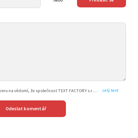
Přihlásit se
nebo
celý text
Vyplněním shora uvedených údajů beru na vědomí, že společnost TEXT FACTORY s.r.o., sídlem Brno, Durďákova 336/29, Černá Pole, PSČ: 613 00, IČ: 06157831, zapsané u Krajského soudu v Brně, oddíl C, vložka 100399, bude zpracovávat mé osobní údaje uvedené v rámci mnou vyplněného registračního formuláře na základě oprávněných zájmů TEXT FACTORY s.r.o. dle čl. 6 odst. 1 písm. f) GDPR a pro splnění právních povinností (čl. 6 odst. 1 písm. c) GDPR), a to pro tyto účely: nezbytnost zajistit oprávnění návštěvníka webových stránek provozovaných společností TEXT FACTORY s.r.o. přispívat aktivně ke zveřejněným článkům nebo v rámci diskusních fór a výkon práv TEXT FACTORY s.r.o. jako administrátora těchto diskusních fór. Více informací o zpracování osobních údajů a právech lze nalézt v