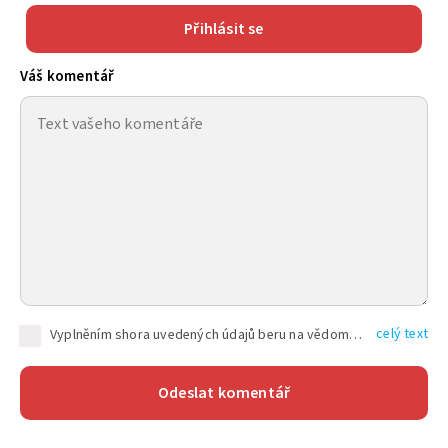
Přihlásit se
Váš komentář
celý text
Vyplněním shora uvedených údajů beru na vědomí, že společnost TEXT FACTORY s.r.o., sídlem Brno, Durďákova 336/29, Černá Pole, PSČ: 613 00, IČ: 06157831, zapsané u Krajského soudu v Brně, oddíl C, vložka 100399, bude zpracovávat mé osobní údaje uvedené v rámci mnou vyplněného registračního formuláře na základě oprávněných zájmů TEXT FACTORY s.r.o. dle čl. 6 odst. 1 písm. f) GDPR a pro splnění právních povinností (čl. 6 odst. 1 písm. c) GDPR), a to pro tyto účely: nezbytnost zajistit oprávnění návštěvníka webových stránek provozovaných společností TEXT FACTORY s.r.o. přispívat aktivně ke zveřejněným článkům nebo v rámci diskusních fór a výkon práv TEXT FACTORY s.r.o. jako administrátora těchto diskusních fór. Více informací o zpracování osobních údajů a právech lze nalézt v