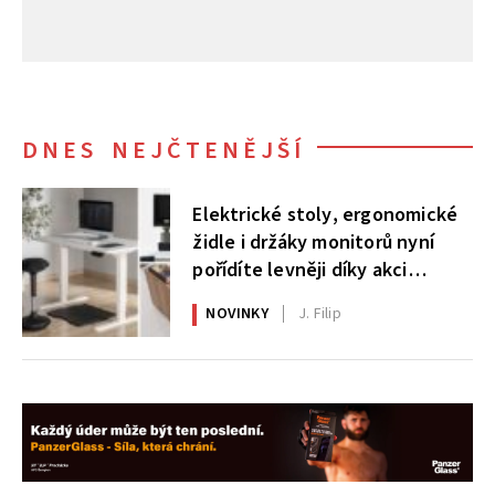
DNES NEJČTENĚJŠÍ
Elektrické stoly, ergonomické
židle i držáky monitorů nyní
pořídíte levněji díky akci
AlzaErgo
NOVINKY
J. Filip