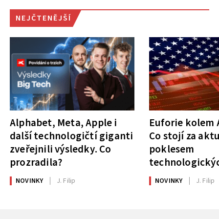
NEJČTENĚJŠÍ
Alphabet, Meta, Apple i
Euforie kolem A
další technologičtí giganti
Co stojí za akt
zveřejnili výsledky. Co
poklesem
prozradila?
technologickýc
NOVINKY
J. Filip
NOVINKY
J. Filip