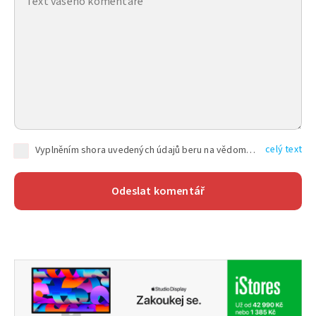
celý text
Vyplněním shora uvedených údajů beru na vědomí, že společnost TEXT FACTORY s.r.o., sídlem Brno, Durďákova 336/29, Černá Pole, PSČ: 613 00, IČ: 06157831, zapsané u Krajského soudu v Brně, oddíl C, vložka 100399, bude zpracovávat mé osobní údaje uvedené v rámci mnou vyplněného registračního formuláře na základě oprávněných zájmů TEXT FACTORY s.r.o. dle čl. 6 odst. 1 písm. f) GDPR a pro splnění právních povinností (čl. 6 odst. 1 písm. c) GDPR), a to pro tyto účely: nezbytnost zajistit oprávnění návštěvníka webových stránek provozovaných společností TEXT FACTORY s.r.o. přispívat aktivně ke zveřejněným článkům nebo v rámci diskusních fór a výkon práv TEXT FACTORY s.r.o. jako administrátora těchto diskusních fór. Více informací o zpracování osobních údajů a právech lze nalézt v