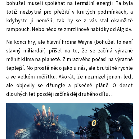
bohužel museli spoléhat na termální energii. Ta byla
totiž nezbytná pro přežití v krutých podmínkách, a
kdybyste ji neměli, tak by se z vás stal okamžitě
rampouch. Nebo něco ze zmrzlinové nabídky od Algidy.
Na konci hry, ale hlavní hrdina Wayne (bohužel to není
slavný miliardář) přišel na to, že se začíná výrazně
měnit klima na planetě. Z mrazivého počasí na výrazně
teplejší. No prostě něco jako u nás, ale brutálně rychle
a ve velkém měřítku. Akorát, že nezmizel jenom led,
ale objevily se džungle a písečné pláně. O deset
dlouhých let později začíná děj druhého dílu…