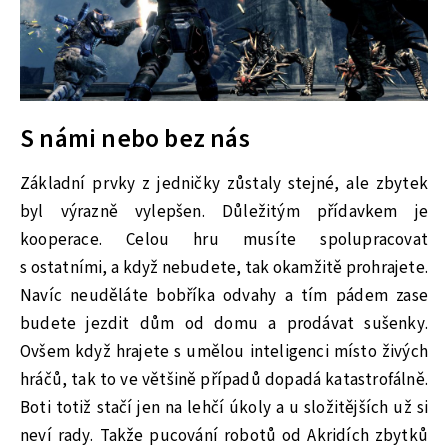
S námi nebo bez nás
Základní prvky z jedničky zůstaly stejné, ale zbytek
byl výrazně vylepšen. Důležitým přídavkem je
kooperace. Celou hru musíte spolupracovat
s ostatními, a když nebudete, tak okamžitě prohrajete.
Navíc neuděláte bobříka odvahy a tím pádem zase
budete jezdit dům od domu a prodávat sušenky.
Ovšem když hrajete s umělou inteligenci místo živých
hráčů, tak to ve většině případů dopadá katastrofálně.
Boti totiž stačí jen na lehčí úkoly a u složitějších už si
neví rady. Takže pucování robotů od Akridích zbytků