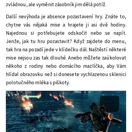
zvládnou, ale vyměnit zásobník jim dělá potíž.
Další nevýhoda je absence pozastavení hry. Znáte to,
chytne vás nějaká mise a hrajete ji asi dvě hodiny.
Najednou si potřebujete odskočit nebo se napít.
Jenže, jak tu hru pozastavit? Když zajdete do menu,
tak hra na pozadí jede v klídečku dál. Naštěstí některé
mise nejsou zas tak dlouhé. Anebo můžete zaúkolovat
někoho z rodiny nebo domácího mazlíčka, aby Vám
hlídal obrazovku než si donesete vychlazenou sklenici
polotučného mléka s piškoty.