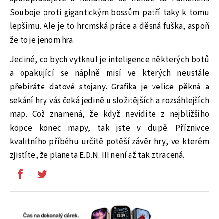
Souboje proti gigantickým bossům patří taky k tomu
lepšímu. Ale je to hromská práce a děsná fuška, aspoň
že to je jenom hra.
Jediné, co bych vytknul je inteligence některých botů
a opakující se náplně misí ve kterých neustále
přebíráte datové stojany. Grafika je velice pěkná a
sekání hry vás čeká jedině u složitějších a rozsáhlejších
map. Což znamená, že když nevidíte z nejbližšího
kopce konec mapy, tak jste v dupě. Příznivce
kvalitního příběhu určitě potěší závěr hry, ve kterém
zjistíte, že planeta E.D.N. III není až tak ztracená.