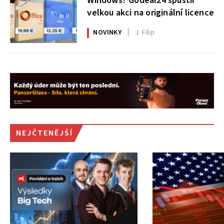
Windows? Godeal24 spustil
velkou akci na originální licence
NOVINKY
J. Filip
NEJČTENĚJŠÍ