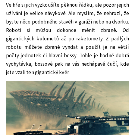
Ve hře si jich vyzkoušíte pěknou řádku, ale pozor jejich
užívání je velice návykové. Ale myslím, že nehrozí, že
byste něco podobného stavěli v garáži nebo na dvorku.
Roboti si můžou dokonce měnit zbraně. Od
gigantických kulometů až po raketomety. Z padlých
robotu můžete zbraně vyndat a použít je na větší
počty jednotek či hlavní bossy. Tohle je hodně dobrá
vychytávka, bossové pak na vás nechápavě čučí, kde
jste vzali ten gigantický kvér.