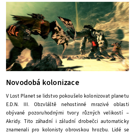
Novodobá kolonizace
V Lost Planet se lidstvo pokoušelo kolonizovat planetu
E.D.N. III. Obzvláště nehostinné mrazivé oblasti
obývané pozoruhodnými tvory různých velikostí –
Akridy. Tito záhadní i záludní drobečci automaticky
znamenali pro kolonisty obrovskou hrozbu. Lidé se