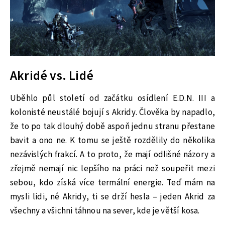
Akridé vs. Lidé
Uběhlo půl století od začátku osídlení E.D.N. III a
kolonisté neustálé bojují s Akridy. Člověka by napadlo,
že to po tak dlouhý době aspoň jednu stranu přestane
bavit a ono ne. K tomu se ještě rozdělily do několika
nezávislých frakcí. A to proto, že mají odlišné názory a
zřejmě nemají nic lepšího na práci než soupeřit mezi
sebou, kdo získá více termální energie. Teď mám na
mysli lidi, né Akridy, ti se drží hesla – jeden Akrid za
všechny a všichni táhnou na sever, kde je větší kosa.