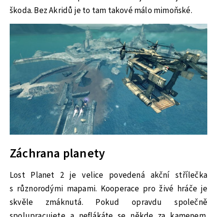
škoda. Bez Akridů je to tam takové málo mimoňské.
Záchrana planety
Lost Planet 2 je velice povedená akční střílečka
s různorodými mapami. Kooperace pro živé hráče je
skvěle zmáknutá. Pokud opravdu společně
spolupracujete a neflákáte se někde za kamenem.