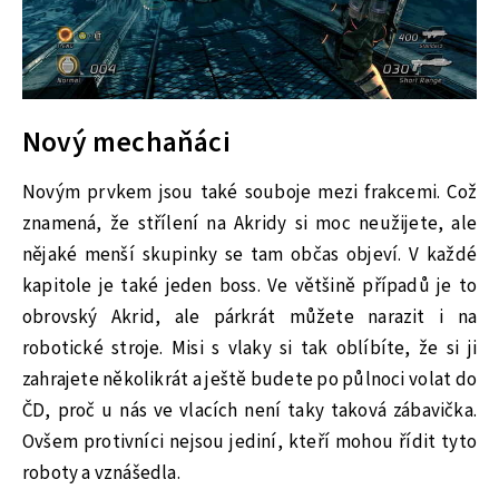
Nový mechaňáci
Novým prvkem jsou také souboje mezi frakcemi. Což
znamená, že střílení na Akridy si moc neužijete, ale
nějaké menší skupinky se tam občas objeví. V každé
kapitole je také jeden boss. Ve většině případů je to
obrovský Akrid, ale párkrát můžete narazit i na
robotické stroje. Misi s vlaky si tak oblíbíte, že si ji
zahrajete několikrát a ještě budete po půlnoci volat do
ČD, proč u nás ve vlacích není taky taková zábavička.
Ovšem protivníci nejsou jediní, kteří mohou řídit tyto
roboty a vznášedla.