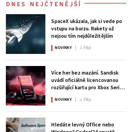
DNES NEJČTENĚJŠÍ
SpaceX ukázala, jak si vede po
vstupu na burzu. Rakety už
nejsou tím nejdůležitějším
NOVINKY
J. Filip
Více her bez mazání. Sandisk
uvádí oficiálně licencovanou
rozšiřující kartu pro Xbox Series
X|S
NOVINKY
J. Filip
Hledáte levný Office nebo