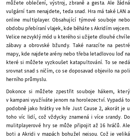
můžete oblečení, výstroj, zbraně a gesta. Ale žádná
vulgární tam nenajdete, teda snad. Hra má také LAN a
online multiplayer. Obsahující týmové souboje nebo
obdobu přebíraní vlajek, kde běháte s Akridím vejcem.
Velice nezvyklý mód u kterého si užijete dlouhé chvíle
zábavy a obrovské bžundy. Také narazíte na pestré
mapy, kde najdete arény nebo třeba letadlovou loď na
které si můžete vyzkoušet katapultování. To se nedá
srovnat snad s ničím, co se doposavad objevilo na poli
herního průmyslu.
Dokonce si můžete zpestřit souboje hákem, který
v kampani využíváte jenom na horolezectví. Vypadá to
podobně jako hrátky ve hře Just Cause 2, akorát je u
toho víc lidí, což vždycky znamená i více srandy. Do
mulitplayerové hry se může připojit až 16 hráčů. Ale
boti a Akridi v mapách bohužel nejsou. Což je veliká