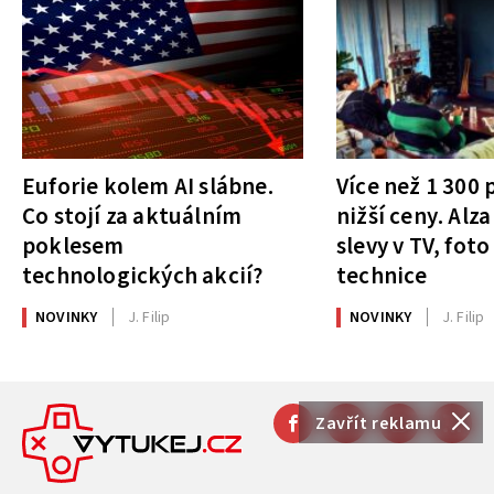
Euforie kolem AI slábne.
Více než 1 300
Co stojí za aktuálním
nižší ceny. Alza
poklesem
slevy v TV, foto
technologických akcií?
technice
NOVINKY
J. Filip
NOVINKY
J. Filip
Zavřít reklamu