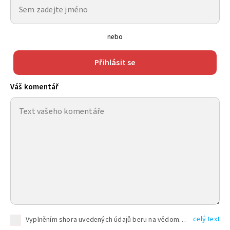
nebo
Přihlásit se
Váš komentář
celý text
Vyplněním shora uvedených údajů beru na vědomí, že společnost TEXT FACTORY s.r.o., sídlem Brno, Durďákova 336/29, Černá Pole, PSČ: 613 00, IČ: 06157831, zapsané u Krajského soudu v Brně, oddíl C, vložka 100399, bude zpracovávat mé osobní údaje uvedené v rámci mnou vyplněného registračního formuláře na základě oprávněných zájmů TEXT FACTORY s.r.o. dle čl. 6 odst. 1 písm. f) GDPR a pro splnění právních povinností (čl. 6 odst. 1 písm. c) GDPR), a to pro tyto účely: nezbytnost zajistit oprávnění návštěvníka webových stránek provozovaných společností TEXT FACTORY s.r.o. přispívat aktivně ke zveřejněným článkům nebo v rámci diskusních fór a výkon práv TEXT FACTORY s.r.o. jako administrátora těchto diskusních fór. Více informací o zpracování osobních údajů a právech lze nalézt v