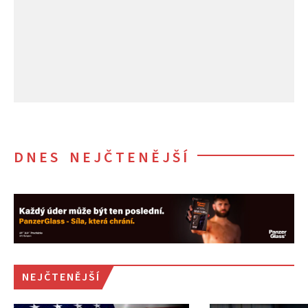
DNES NEJČTENĚJŠÍ
NEJČTENĚJŠÍ