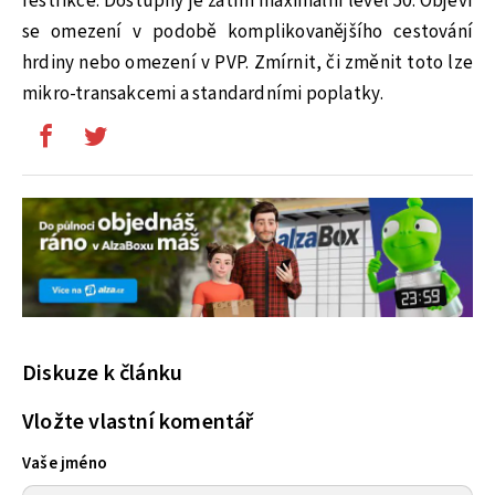
restrikce. Dostupný je zatím maximální level 50. Objeví
se omezení v podobě komplikovanějšího cestování
hrdiny nebo omezení v PVP. Zmírnit, či změnit toto lze
mikro-transakcemi a standardními poplatky.
Diskuze k článku
Vložte vlastní komentář
Vaše jméno