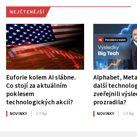
NEJČTENĚJŠÍ
Euforie kolem AI slábne.
Alphabet, Meta
Co stojí za aktuálním
další technolog
poklesem
zveřejnili výsl
technologických akcií?
prozradila?
NOVINKY
J. Filip
NOVINKY
J. Filip