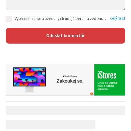
celý text
Vyplněním shora uvedených údajů beru na vědomí, že společnost TEXT FACTORY s.r.o., sídlem Brno, Durďákova 336/29, Černá Pole, PSČ: 613 00, IČ: 06157831, zapsané u Krajského soudu v Brně, oddíl C, vložka 100399, bude zpracovávat mé osobní údaje uvedené v rámci mnou vyplněného registračního formuláře na základě oprávněných zájmů TEXT FACTORY s.r.o. dle čl. 6 odst. 1 písm. f) GDPR a pro splnění právních povinností (čl. 6 odst. 1 písm. c) GDPR), a to pro tyto účely: nezbytnost zajistit oprávnění návštěvníka webových stránek provozovaných společností TEXT FACTORY s.r.o. přispívat aktivně ke zveřejněným článkům nebo v rámci diskusních fór a výkon práv TEXT FACTORY s.r.o. jako administrátora těchto diskusních fór. Více informací o zpracování osobních údajů a právech lze nalézt v