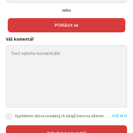
nebo
Přihlásit se
Váš komentář
celý text
Vyplněním shora uvedených údajů beru na vědomí, že společnost TEXT FACTORY s.r.o., sídlem Brno, Durďákova 336/29, Černá Pole, PSČ: 613 00, IČ: 06157831, zapsané u Krajského soudu v Brně, oddíl C, vložka 100399, bude zpracovávat mé osobní údaje uvedené v rámci mnou vyplněného registračního formuláře na základě oprávněných zájmů TEXT FACTORY s.r.o. dle čl. 6 odst. 1 písm. f) GDPR a pro splnění právních povinností (čl. 6 odst. 1 písm. c) GDPR), a to pro tyto účely: nezbytnost zajistit oprávnění návštěvníka webových stránek provozovaných společností TEXT FACTORY s.r.o. přispívat aktivně ke zveřejněným článkům nebo v rámci diskusních fór a výkon práv TEXT FACTORY s.r.o. jako administrátora těchto diskusních fór. Více informací o zpracování osobních údajů a právech lze nalézt v