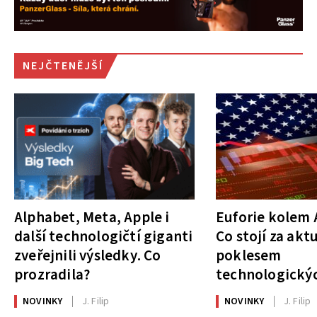
NEJČTENĚJŠÍ
Alphabet, Meta, Apple i
Euforie kolem A
další technologičtí giganti
Co stojí za akt
zveřejnili výsledky. Co
poklesem
prozradila?
technologickýc
NOVINKY
J. Filip
NOVINKY
J. Filip