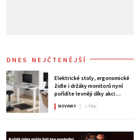
DNES NEJČTENĚJŠÍ
Elektrické stoly, ergonomické
židle i držáky monitorů nyní
pořídíte levněji díky akci
AlzaErgo
NOVINKY
J. Filip